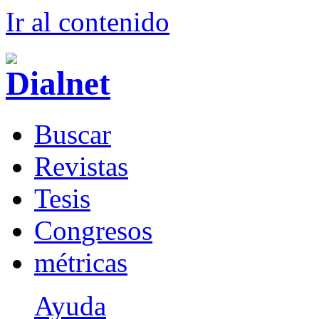
Ir al conteni
d
o
B
uscar
R
evistas
T
esis
Co
n
gresos
m
étricas
Ayuda