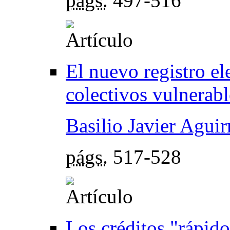
págs.
497-516
El nuevo registro el
colectivos vulnerabl
Basilio Javier Agui
págs.
517-528
Los créditos "rápid