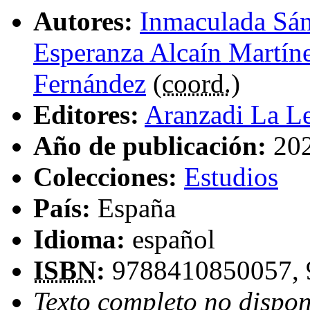
Autores:
Inmaculada Sán
Esperanza Alcaín Martín
Fernández
(
coord.
)
Editores:
Aranzadi La L
Año de publicación:
20
Colecciones:
Estudios
País:
España
Idioma:
español
ISBN
:
9788410850057,
Texto completo no dispon