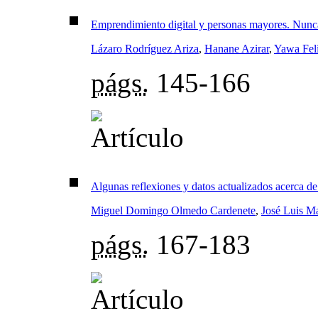
Emprendimiento digital y personas mayores. Nunca
Lázaro Rodríguez Ariza
,
Hanane Azirar
,
Yawa Feli
págs.
145-166
Algunas reflexiones y datos actualizados acerca de
Miguel Domingo Olmedo Cardenete
,
José Luis Ma
págs.
167-183