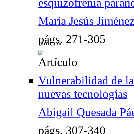
esquizofrenia paran
María Jesús Jiménez
págs.
271-305
Vulnerabilidad de la
nuevas tecnologías
Abigail Quesada Pá
págs.
307-340