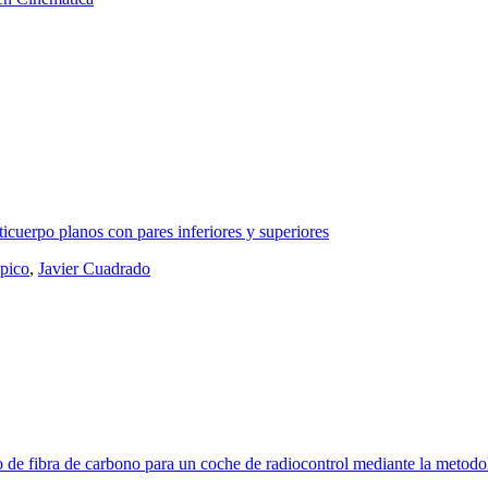
ticuerpo planos con pares inferiores y superiores
pico
,
Javier Cuadrado
o de fibra de carbono para un coche de radiocontrol mediante la metod