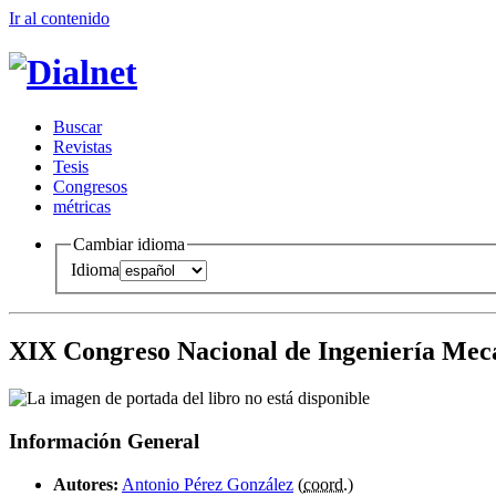
Ir al conteni
d
o
B
uscar
R
evistas
T
esis
Co
n
gresos
m
étricas
Cambiar idioma
Idioma
XIX Congreso Nacional de Ingeniería Mec
Información General
Autores:
Antonio Pérez González
(
coord.
)