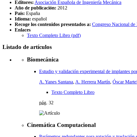
Editores:
Asociación Española de Ingeniería Mecánica
Año de publicación:
2012
País:
España
Idioma:
español
Recoge los contenidos presentados a:
Congreso Nacional de 
Enlaces
Texto Completo Libro (
pdf
)
Listado de artículos
Biomecánica
Estudio y validación experimental de implantes poro
A. Yanes Santana
,
A. Herrera Martín
,
Óscar Marte
Texto Completo Libro
pág.
32
Cinemática Computacional
Parámetros redundantes para rotación y traslación