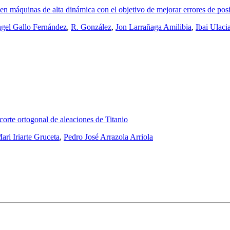
s en máquinas de alta dinámica con el objetivo de mejorar errores de po
gel Gallo Fernández
,
R. González
,
Jon Larrañaga Amilibia
,
Ibai Ulac
corte ortogonal de aleaciones de Titanio
ari Iriarte Gruceta
,
Pedro José Arrazola Arriola