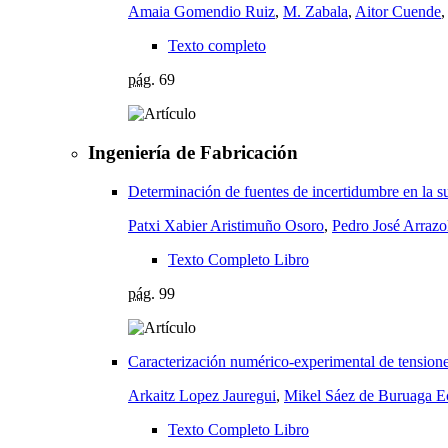
Amaia Gomendio Ruiz
,
M. Zabala
,
Aitor Cuende
Texto completo
pág.
69
Ingeniería de Fabricación
Determinación de fuentes de incertidumbre en la su
Patxi Xabier Aristimuño Osoro
,
Pedro José Arrazol
Texto Completo Libro
pág.
99
Caracterización numérico-experimental de tensione
Arkaitz Lopez Jauregui
,
Mikel Sáez de Buruaga E
Texto Completo Libro