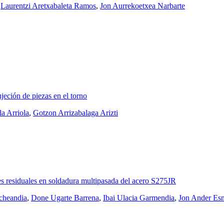
,
Laurentzi Aretxabaleta Ramos
,
Jon Aurrekoetxea Narbarte
jeción de piezas en el torno
a Arriola
,
Gotzon Arrizabalaga Arizti
s residuales en soldadura multipasada del acero S275JR
cheandia
,
Done Ugarte Barrena
,
Ibai Ulacia Garmendia
,
Jon Ander Es