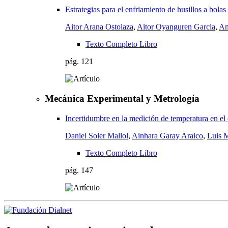
Estrategias para el enfriamiento de husillos a bola
Aitor Arana Ostolaza
,
Aitor Oyanguren Garcia
,
An
Texto Completo Libro
pág.
121
Mecánica Experimental y Metrología
Incertidumbre en la medición de temperatura en el 
Daniel Soler Mallol
,
Ainhara Garay Araico
,
Luis M
Texto Completo Libro
pág.
147