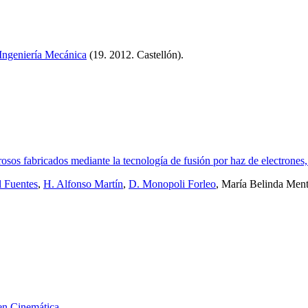
Ingeniería Mecánica
(19. 2012. Castellón)
.
sos fabricados mediante la tecnología de fusión por haz de electrones, u
l Fuentes
,
H. Alfonso Martín
,
D. Monopoli Forleo
, María Belinda Men
 en Cinemática