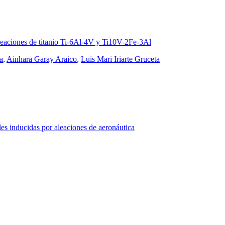
aleaciones de titanio Ti-6Al-4V y Ti10V-2Fe-3Al
a
,
Ainhara Garay Araico
,
Luis Mari Iriarte Gruceta
les inducidas por aleaciones de aeronáutica