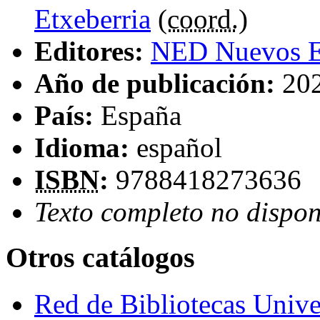
Etxeberria
(
coord.
)
Editores:
NED Nuevos E
Año de publicación:
20
País:
España
Idioma:
español
ISBN
:
9788418273636
Texto completo no dispon
Otros catálogos
Red de Bibliotecas Univer