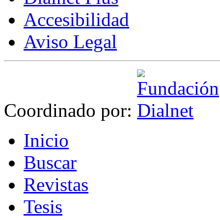
Accesibilidad
Aviso Legal
Coordinado por:
I
nicio
B
uscar
R
evistas
T
esis