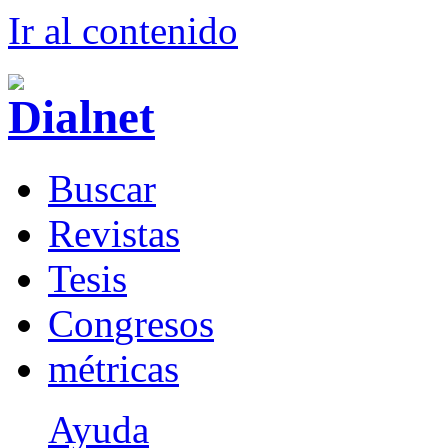
Ir al conteni
d
o
B
uscar
R
evistas
T
esis
Co
n
gresos
m
étricas
Ayuda