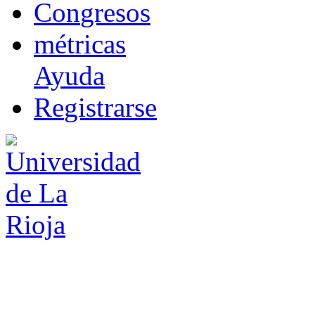
Co
n
gresos
m
étricas
Ayuda
R
e
gistrarse