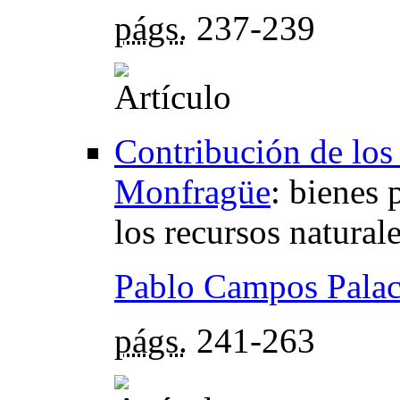
págs.
237-239
Contribución de los 
Monfragüe
:
bienes 
los recursos natural
Pablo Campos Palac
págs.
241-263