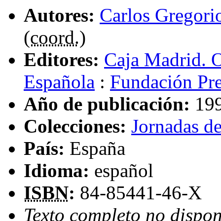
Autores:
Carlos Gregor
(
coord.
)
Editores:
Caja Madrid. O
Española
:
Fundación Pr
Año de publicación:
19
Colecciones:
Jornadas d
País:
España
Idioma:
español
ISBN
:
84-85441-46-X
Texto completo no dispon