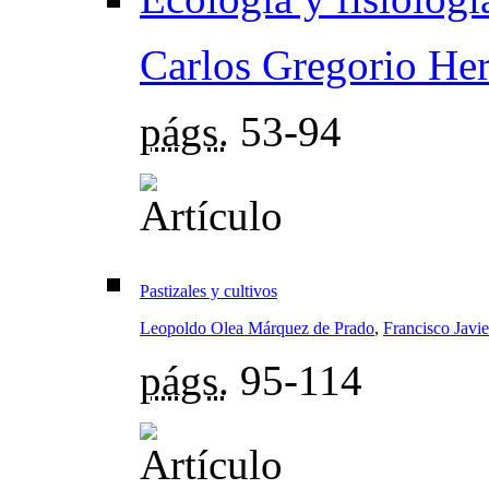
Carlos Gregorio He
págs.
53-94
Pastizales y cultivos
Leopoldo Olea Márquez de Prado
,
Francisco Javi
págs.
95-114