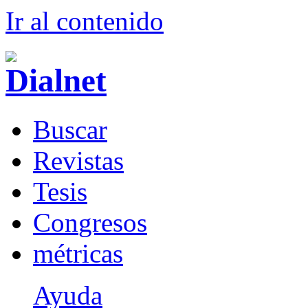
Ir al conteni
d
o
B
uscar
R
evistas
T
esis
Co
n
gresos
m
étricas
Ayuda