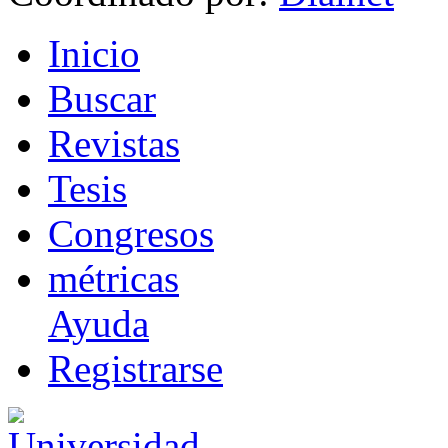
I
nicio
B
uscar
R
evistas
T
esis
Co
n
gresos
m
étricas
Ayuda
R
e
gistrarse