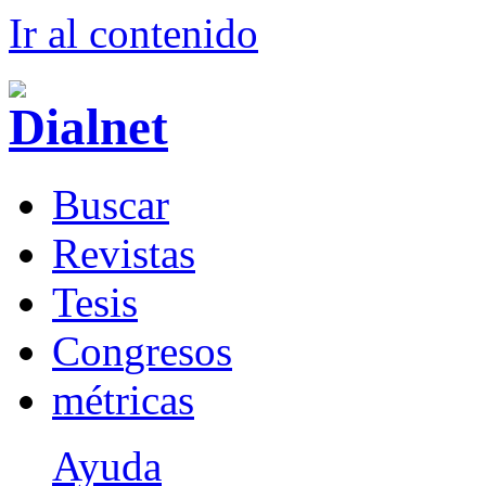
Ir al conteni
d
o
B
uscar
R
evistas
T
esis
Co
n
gresos
m
étricas
Ayuda