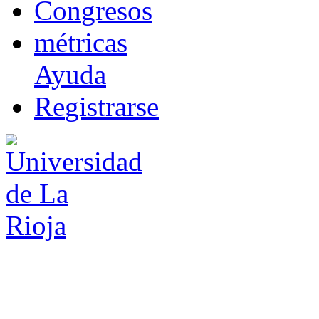
Co
n
gresos
m
étricas
Ayuda
R
e
gistrarse