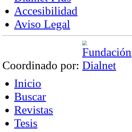
Accesibilidad
Aviso Legal
Coordinado por:
I
nicio
B
uscar
R
evistas
T
esis