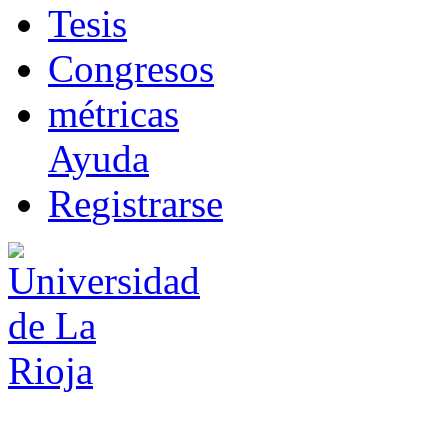
T
esis
Co
n
gresos
m
étricas
Ayuda
R
e
gistrarse