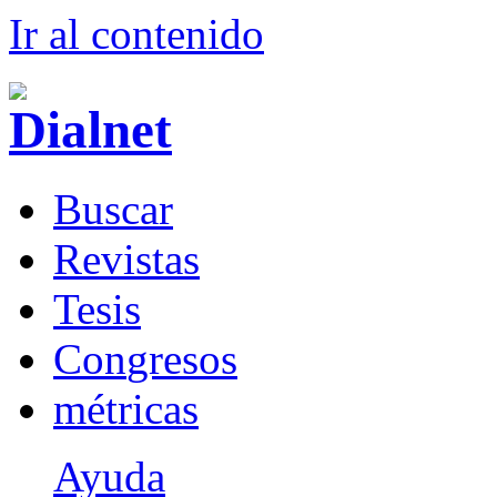
Ir al conteni
d
o
B
uscar
R
evistas
T
esis
Co
n
gresos
m
étricas
Ayuda