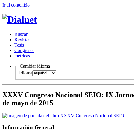
Ir al conteni
d
o
B
uscar
R
evistas
T
esis
Co
n
gresos
m
étricas
Cambiar idioma
Idioma
XXXV Congreso Nacional SEIO
:
IX Jornad
de mayo de 2015
Información General