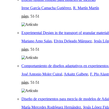
Irene García Camacha Gutiérrez
,
R. Martín Martín
págs.
51-51
Experimental Design in the transport of granular material
Mariano Amo Salas
,
Elvira Delgado Márquez
,
Jesús Lóp
págs.
51-51
Comportamiento de diseños adaptativos en experimentos 
José Antonio Moler Cuiral
,
Arkaitz Galbete
,
F. Plo Alast
págs.
51-51
Diseño de experimentos para mezcla de modelos de Adai
María Mercedes Rodríguez Hernández
,
Jesús López Fid