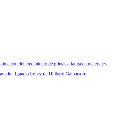
imación del crecimiento de grietas a fatiga en materiales
aavedra
,
Ignacio López de Ullibarri Galparsoro