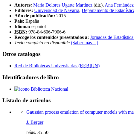
Autores:
María Dolores Ugarte Martínez
(
dir.
),
Ana Fernández 
Editores:
Universidad de Navarra
,
Departamento de Estadístic
Año de publicación:
2015
País:
España
Idioma:
español
ISBN
:
978-84-606-7906-6
Recoge los contenidos presentados a:
Jornadas de Estadística
Texto completo no disponible
(Saber más ...)
Otros catálogos
Red de Bibliotecas Universitarias (
REBIUN
)
Identificadores de libro
Biblioteca Nacional
Listado de artículos
Gaussian process emulation of computer models with ma
J. Berger
págs.
35-50