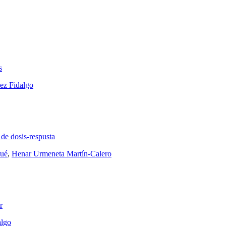
s
ez Fidalgo
de dosis-respusta
rué
,
Henar Urmeneta Martín-Calero
r
algo