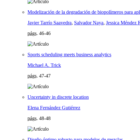
Modelización de la degradación de biopolímeros para ap
Javier Tarrío Saavedra
,
Salvador Naya
,
Jessica Méndez 
págs.
46-46
Sports scheduling meets business analytics
Michael A. Trick
págs.
47-47
Uncertainty in discrete location
Elena Fernández Gutiérrez
págs.
48-48
Diseño óptimo robusto para modelos de mezclas