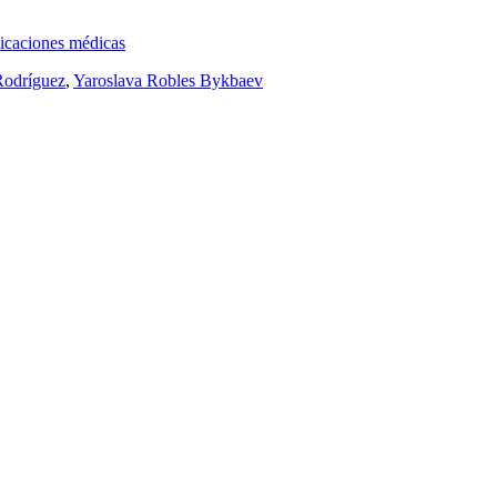
licaciones médicas
Rodríguez
,
Yaroslava Robles Bykbaev