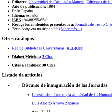
Editores:
Universidad de Castilla-La Mancha
,
Ediciones de la
Año de publicación:
1994
País:
España
Idioma:
español
ISBN
:
84-88255-65-9
Recoge los contenidos presentados a:
Jornadas de Teatro Clá
Texto completo no disponible
(Saber más ...)
Otros catálogos
Red de Bibliotecas Universitarias (
REBIUN
)
Dialnet Métricas
:
2
Citas
Citas a capítulos:
30
Citas
Listado de artículos
Discurso de inauguración de las Jornadas
La psicosis del turco y la actualidad de las Human
Luis Alberto Arroyo Zapatero
págs.
11-14