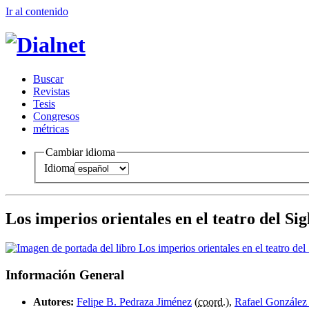
Ir al conteni
d
o
B
uscar
R
evistas
T
esis
Co
n
gresos
m
étricas
Cambiar idioma
Idioma
Los imperios orientales en el teatro del Si
Información General
Autores:
Felipe B. Pedraza Jiménez
(
coord.
),
Rafael González