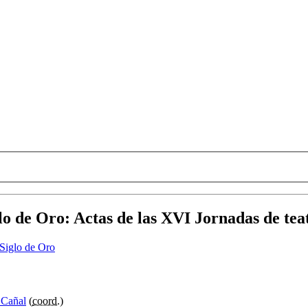
glo de Oro
:
Actas de las XVI Jornadas de teat
 Cañal
(
coord.
)