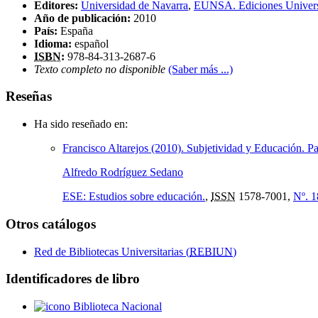
Editores:
Universidad de Navarra
,
EUNSA. Ediciones Univers
Año de publicación:
2010
País:
España
Idioma:
español
ISBN
:
978-84-313-2687-6
Texto completo no disponible
(Saber más ...)
Reseñas
Ha sido reseñado en:
Francisco Altarejos (2010). Subjetividad y Educación.
Alfredo Rodríguez Sedano
ESE: Estudios sobre educación.
,
ISSN
1578-7001,
Nº. 1
Otros catálogos
Red de Bibliotecas Universitarias (
REBIUN
)
Identificadores de libro
Biblioteca Nacional