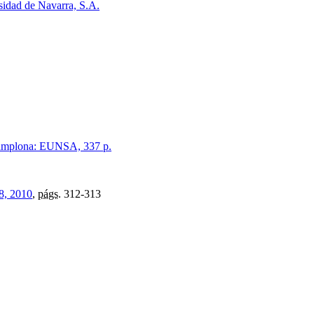
idad de Navarra, S.A.
 Pamplona: EUNSA, 337 p.
8, 2010
,
págs.
312-313