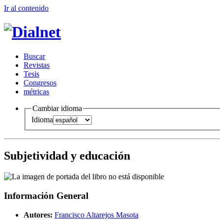
Ir al conteni
d
o
B
uscar
R
evistas
T
esis
Co
n
gresos
m
étricas
Cambiar idioma
Idioma
Subjetividad y educación
Información General
Autores:
Francisco Altarejos Masota