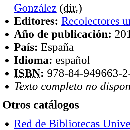
González
(
dir.
)
Editores:
Recolectores u
Año de publicación:
20
País:
España
Idioma:
español
ISBN
:
978-84-949663-2
Texto completo no dispon
Otros catálogos
Red de Bibliotecas Univer