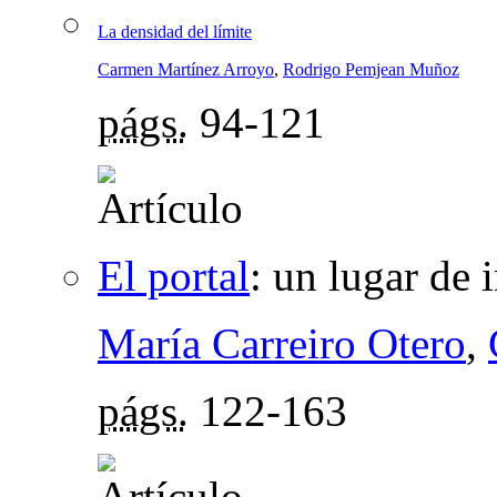
La densidad del límite
Carmen Martínez Arroyo
,
Rodrigo Pemjean Muñoz
págs.
94-121
El portal
:
un lugar de 
María Carreiro Otero
,
págs.
122-163