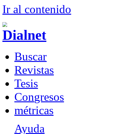
Ir al conteni
d
o
B
uscar
R
evistas
T
esis
Co
n
gresos
m
étricas
Ayuda