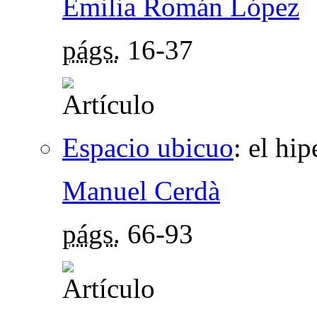
Emilia Román López
págs.
16-37
Espacio ubicuo
:
el hip
Manuel Cerdà
págs.
66-93