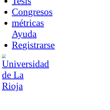
T
esis
Co
n
gresos
m
étricas
Ayuda
R
e
gistrarse