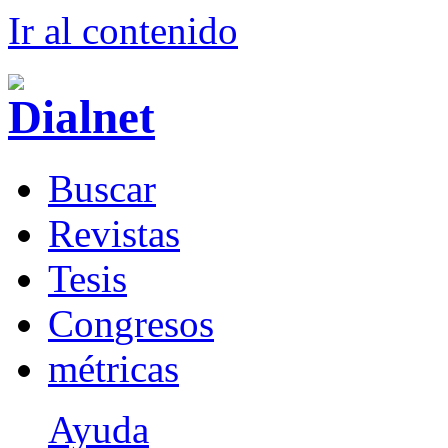
Ir al conteni
d
o
B
uscar
R
evistas
T
esis
Co
n
gresos
m
étricas
Ayuda