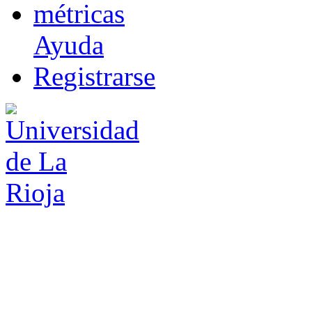
m
étricas
Ayuda
R
e
gistrarse