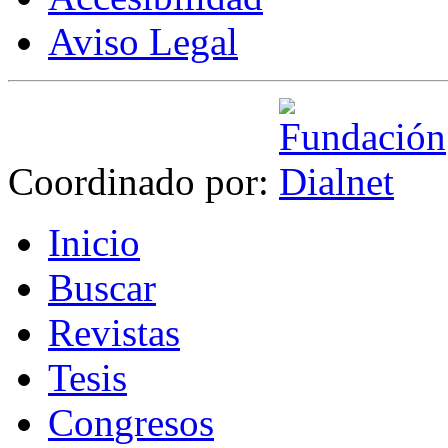
Aviso Legal
Coordinado por:
I
nicio
B
uscar
R
evistas
T
esis
Co
n
gresos