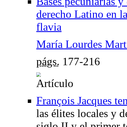
Bases pecuniarias y
derecho Latino en l
flavia
María Lourdes Mart
págs.
177-216
François Jacques te
las élites locales y 
siglo II y el primer t