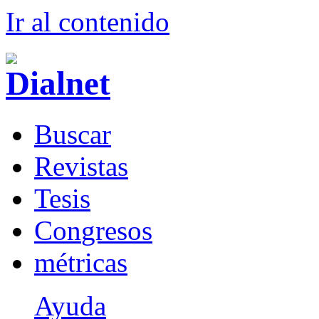
Ir al conteni
d
o
B
uscar
R
evistas
T
esis
Co
n
gresos
m
étricas
Ayuda