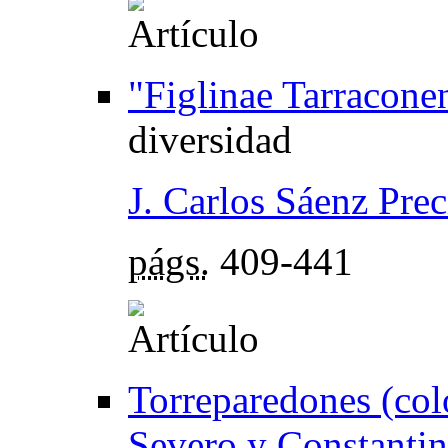
"Figlinae Tarracone
diversidad
J. Carlos Sáenz Pre
págs.
409-441
Torreparedones (colo
Severo y Constanti