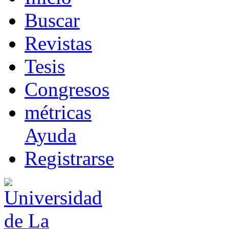
B
uscar
R
evistas
T
esis
Co
n
gresos
m
étricas
Ayuda
R
e
gistrarse