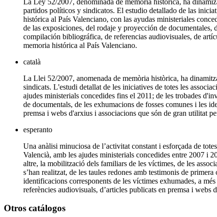
La Ley 52/2007, denominada de memoria histórica, ha dinamizado 
partidos políticos y sindicatos. El estudio detallado de las inic
histórica al País Valenciano, con las ayudas ministeriales conc
de las exposiciones, del rodaje y proyección de documentales, 
compilación bibliográfica, de referencias audiovisuales, de artí
memoria histórica al País Valenciano.
català
La Llei 52/2007, anomenada de memòria històrica, ha dinamitzat l'a
sindicats. L'estudi detallat de les iniciatives de totes les associ
ajudes ministerials concedides fins el 2011; de les trobades d'i
de documentals, de les exhumacions de fosses comunes i les identi
premsa i webs d'arxius i associacions que són de gran utilitat pe
esperanto
Una anàlisi minuciosa de l’activitat constant i esforçada de totes
Valencià, amb les ajudes ministerials concedides entre 2007 i 20
altre, la mobilització dels familiars de les víctimes, de les assoc
s’han realitzat, de les taules redones amb testimonis de primer
identificacions corresponents de les víctimes exhumades, a més a m
referències audiovisuals, d’articles publicats en premsa i webs d
Otros catálogos