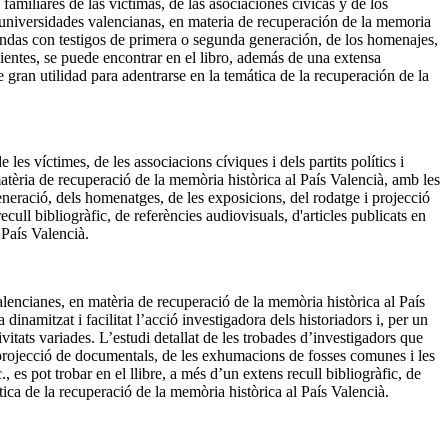
miliares de las víctimas, de las asociaciones cívicas y de los
las universidades valencianas, en materia de recuperación de la memoria
dondas con testigos de primera o segunda generación, de los homenajes,
entes, se puede encontrar en el libro, además de una extensa
gran utilidad para adentrarse en la temática de la recuperación de la
es víctimes, de les associacions cíviques i dels partits polítics i
n matèria de recuperació de la memòria històrica al País Valencià, amb les
eneració, dels homenatges, de les exposicions, del rodatge i projecció
ull bibliogràfic, de referències audiovisuals, d'articles publicats en
 País Valencià.
 valencianes, en matèria de recuperació de la memòria històrica al País
namitzat i facilitat l’acció investigadora dels historiadors i, per un
tivitats variades. L’estudi detallat de les trobades d’investigadors que
i projecció de documentals, de les exhumacions de fosses comunes i les
 es pot trobar en el llibre, a més d’un extens recull bibliogràfic, de
tica de la recuperació de la memòria històrica al País Valencià.