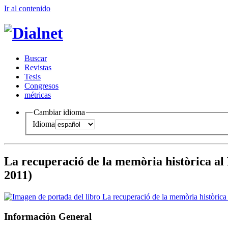
Ir al conteni
d
o
B
uscar
R
evistas
T
esis
Co
n
gresos
m
étricas
Cambiar idioma
Idioma
La recuperació de la memòria històrica al 
2011)
Información General