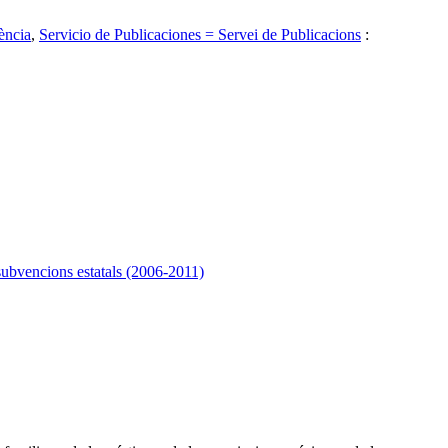
ència
,
Servicio de Publicaciones = Servei de Publicacions
:
 subvencions estatals (2006-2011)