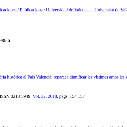
icaciones / Publicacions
:
Universidad de Valencia = Universitat de Val
986-6
a històrica al País Valencià: reparar i dignificar les vístimes ambs les
ISSN
0213-5949,
Vol. 32, 2018
,
págs.
154-157