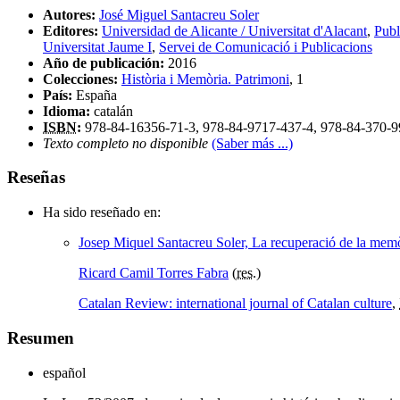
Autores:
José Miguel Santacreu Soler
Editores:
Universidad de Alicante / Universitat d'Alacant
,
Publ
Universitat Jaume I
,
Servei de Comunicació i Publicacions
Año de publicación:
2016
Colecciones:
Història i Memòria. Patrimoni
, 1
País:
España
Idioma:
catalán
ISBN
:
978-84-16356-71-3, 978-84-9717-437-4, 978-84-370-9
Texto completo no disponible
(Saber más ...)
Reseñas
Ha sido reseñado en:
Josep Miquel Santacreu Soler, La recuperació de la memòri
Ricard Camil Torres Fabra
(
res.
)
Catalan Review: international journal of Catalan culture
,
Resumen
español