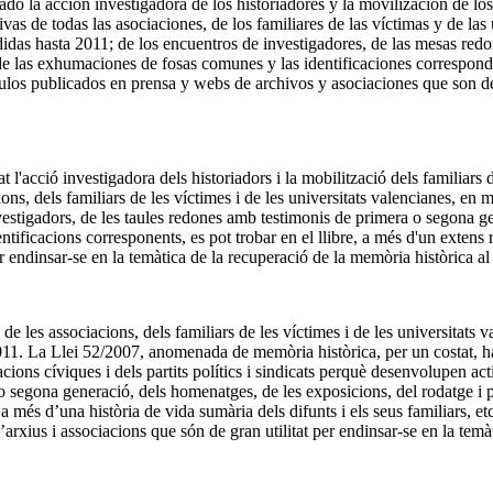
la acción investigadora de los historiadores y la movilización de los fa
iativas de todas las asociaciones, de los familiares de las víctimas y de 
edidas hasta 2011; de los encuentros de investigadores, de las mesas re
de las exhumaciones de fosas comunes y las identificaciones correspondi
culos publicados en prensa y webs de archivos y asociaciones que son de 
cció investigadora dels historiadors i la mobilització dels familiars de l
acions, dels familiars de les víctimes i de les universitats valencianes, e
nvestigadors, de les taules redones amb testimonis de primera o segona g
ficacions corresponents, es pot trobar en el llibre, a més d'un extens rec
r endinsar-se en la temàtica de la recuperació de la memòria històrica al
 de les associacions, dels familiars de les víctimes i de les universitats
11. La Llei 52/2007, anomenada de memòria històrica, per un costat, ha di
iacions cíviques i dels partits polítics i sindicats perquè desenvolupen ac
a o segona generació, dels homenatges, de les exposicions, del rodatge 
és d’una història de vida sumària dels difunts i els seus familiars, etc.,
’arxius i associacions que són de gran utilitat per endinsar-se en la temà