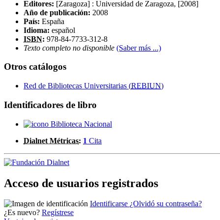
Editores:
[Zaragoza] : Universidad de Zaragoza, [2008]
Año de publicación:
2008
País:
España
Idioma:
español
ISBN
:
978-84-7733-312-8
Texto completo no disponible
(Saber más ...)
Otros catálogos
Red de Bibliotecas Universitarias (
REBIUN
)
Identificadores de libro
Biblioteca Nacional
Dialnet Métricas
:
1
Cita
Acceso de usuarios registrados
Identificarse
¿Olvidó su contraseña?
¿Es nuevo?
Regístrese