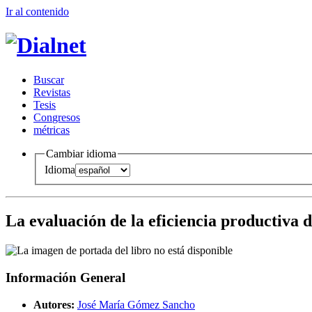
Ir al conteni
d
o
B
uscar
R
evistas
T
esis
Co
n
gresos
m
étricas
Cambiar idioma
Idioma
La evaluación de la eficiencia productiva d
Información General
Autores:
José María Gómez Sancho