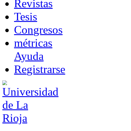
R
evistas
T
esis
Co
n
gresos
m
étricas
Ayuda
R
e
gistrarse