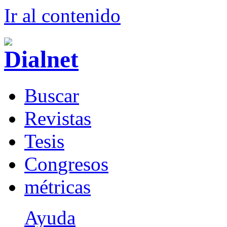
Ir al conteni
d
o
B
uscar
R
evistas
T
esis
Co
n
gresos
m
étricas
Ayuda