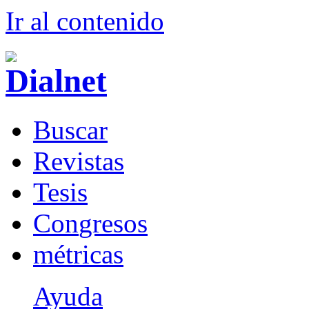
Ir al conteni
d
o
B
uscar
R
evistas
T
esis
Co
n
gresos
m
étricas
Ayuda