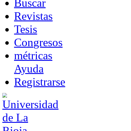
B
uscar
R
evistas
T
esis
Co
n
gresos
m
étricas
Ayuda
R
e
gistrarse