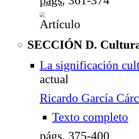
págs.
361-374
SECCIÓN D. Cultura 
La significación cult
actual
Ricardo García Cárc
Texto completo
págs.
375-400