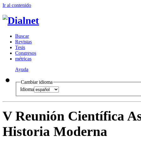
Ir al conteni
d
o
B
uscar
R
evistas
T
esis
Co
n
gresos
m
étricas
Ayuda
Cambiar idioma
Idioma
V Reunión Científica A
Historia Moderna