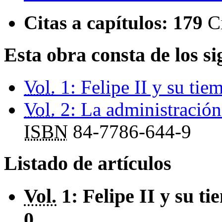
Citas a capítulos:
179
C
Esta obra consta de los s
Vol.
1: Felipe II y su tie
Vol.
2: La administració
ISBN
84-7786-644-9
Listado de artículos
Vol.
1: Felipe II y su t
0