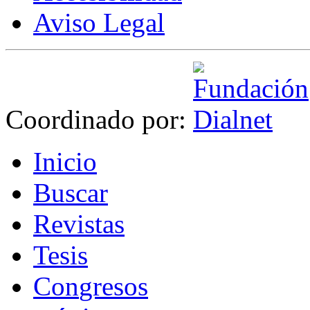
Aviso Legal
Coordinado por:
I
nicio
B
uscar
R
evistas
T
esis
Co
n
gresos