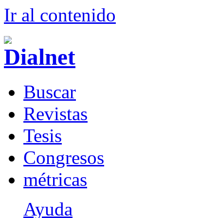
Ir al conteni
d
o
B
uscar
R
evistas
T
esis
Co
n
gresos
m
étricas
Ayuda