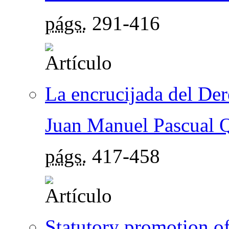
págs.
291-416
La encrucijada del Der
Juan Manuel Pascual 
págs.
417-458
Statutory promotion of