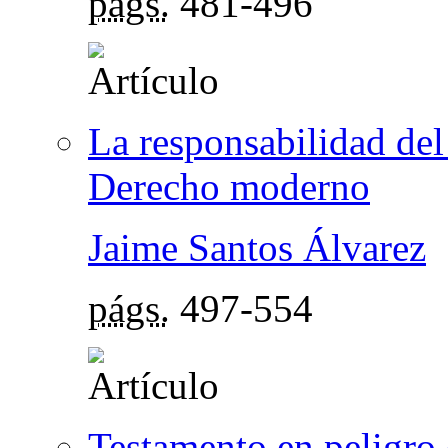
págs.
481-496
La responsabilidad del 
Derecho moderno
Jaime Santos Álvarez
págs.
497-554
Testamento en peligro