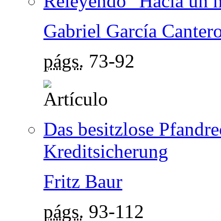
Releyendo "Hacia un 
Gabriel García Canter
págs.
73-92
Das besitzlose Pfandrec
Kreditsicherung
Fritz Baur
págs.
93-112