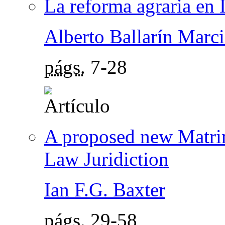
La reforma agraria en 
Alberto Ballarín Marci
págs.
7-28
A proposed new Matr
Law Juridiction
Ian F.G. Baxter
págs.
29-58