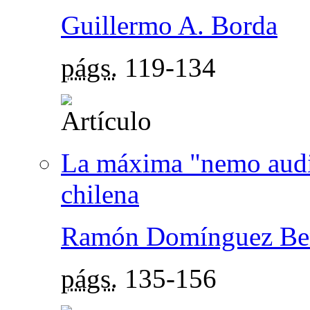
Guillermo A. Borda
págs.
119-134
La máxima "nemo auditu
chilena
Ramón Domínguez Be
págs.
135-156