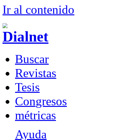
Ir al conteni
d
o
B
uscar
R
evistas
T
esis
Co
n
gresos
m
étricas
Ayuda