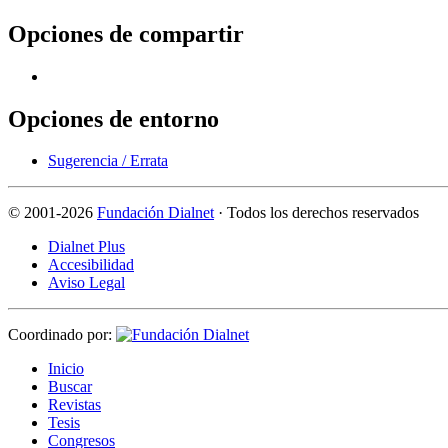
Opciones de compartir
Opciones de entorno
Sugerencia / Errata
©
2001-2026
Fundación Dialnet
· Todos los derechos reservados
Dialnet Plus
Accesibilidad
Aviso Legal
Coordinado por:
I
nicio
B
uscar
R
evistas
T
esis
Co
n
gresos