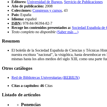
Editores:
Universidad de Burgos
,
Servicio de Publicaciones
Año de publicación:
2008
Colecciones:
Congresos y cursos
, 43
País:
España
Idioma:
español
ISBN
:
978-84-96394-82-7
Recoge los contenidos presentados a:
Sociedad Española de C
Texto completo no disponible
(Saber más ...)
Resumen
El boletín de la Sociedad Española de Ciencias y Técnicas Histo
nuestra escritura "nacional", la visigótica, hasta desembocar en 
mismas hasta los años medios del siglo XIII, como una parte f
Otros catálogos
Red de Bibliotecas Universitarias (
REBIUN
)
Citas a capítulos:
46
Citas
Listado de artículos
Ponencias