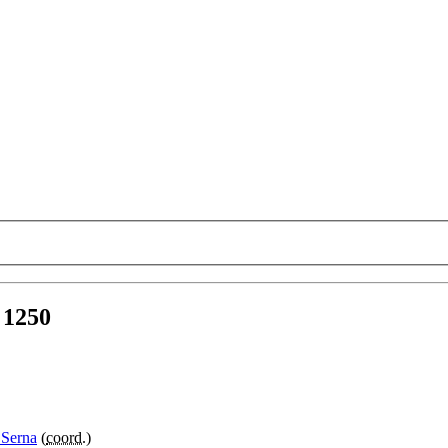
 1250
 Serna
(
coord.
)