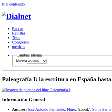
Ir al conteni
d
o
B
uscar
R
evistas
T
esis
Co
n
gresos
m
étricas
Cambiar idioma
Idioma
Paleografía I
:
la escritura en España hasta
Información General
Autores:
José Antonio Fernández Flórez
(
coord.
),
Sonia Serna