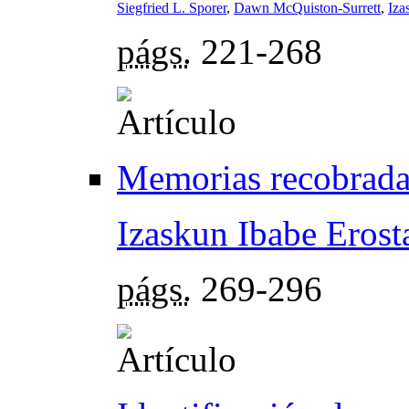
Siegfried L. Sporer
,
Dawn McQuiston-Surrett
,
Iza
págs.
221-268
Memorias recobrada
Izaskun Ibabe Erost
págs.
269-296