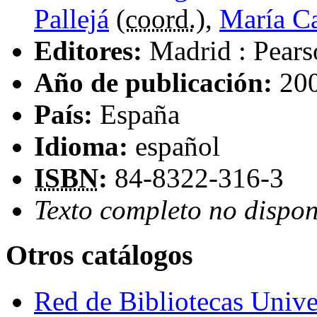
Pallejá
(
coord.
),
María C
Editores:
Madrid : Pear
Año de publicación:
20
País:
España
Idioma:
español
ISBN
:
84-8322-316-3
Texto completo no dispon
Otros catálogos
Red de Bibliotecas Univer