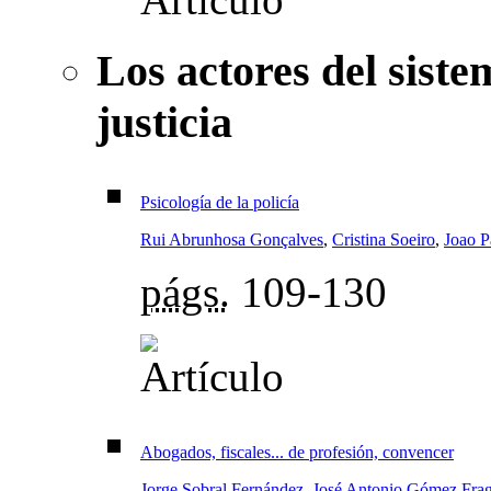
Los actores del sist
justicia
Psicología de la policía
Rui Abrunhosa Gonçalves
,
Cristina Soeiro
,
Joao P
págs.
109-130
Abogados, fiscales... de profesión, convencer
Jorge Sobral Fernández
,
José Antonio Gómez Frag