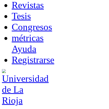
R
evistas
T
esis
Co
n
gresos
m
étricas
Ayuda
R
e
gistrarse