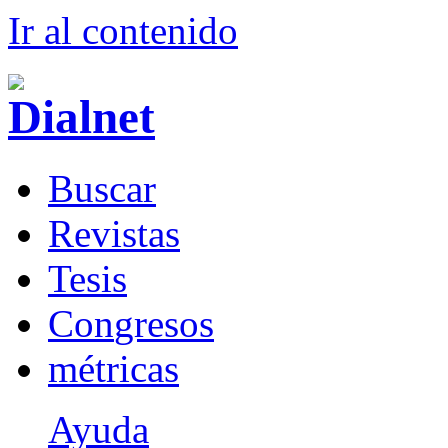
Ir al conteni
d
o
B
uscar
R
evistas
T
esis
Co
n
gresos
m
étricas
Ayuda