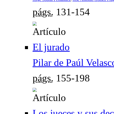
págs.
131-154
El jurado
Pilar de Paúl Velasc
págs.
155-198
Los jueces y sus dec