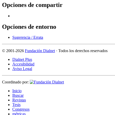
Opciones de compartir
Opciones de entorno
Sugerencia / Errata
©
2001-2026
Fundación Dialnet
· Todos los derechos reservados
Dialnet Plus
Accesibilidad
Aviso Legal
Coordinado por:
I
nicio
B
uscar
R
evistas
T
esis
Co
n
gresos
m
étricas