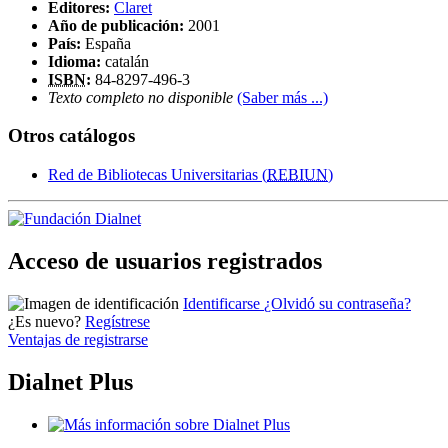
Editores:
Claret
Año de publicación:
2001
País:
España
Idioma:
catalán
ISBN
:
84-8297-496-3
Texto completo no disponible
(Saber más ...)
Otros catálogos
Red de Bibliotecas Universitarias (
REBIUN
)
Acceso de usuarios registrados
Identificarse
¿Olvidó su contraseña?
¿Es nuevo?
Regístrese
Ventajas de registrarse
Dialnet Plus