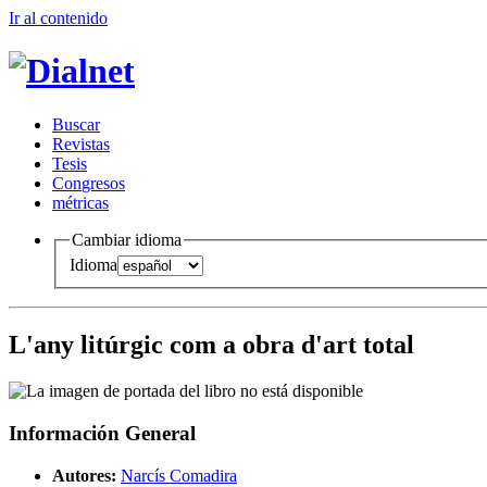
Ir al conteni
d
o
B
uscar
R
evistas
T
esis
Co
n
gresos
m
étricas
Cambiar idioma
Idioma
L'any litúrgic com a obra d'art total
Información General
Autores:
Narcís Comadira