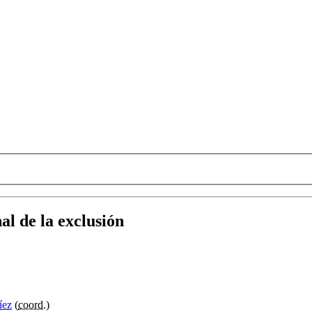
al de la exclusión
íez
(
coord.
)