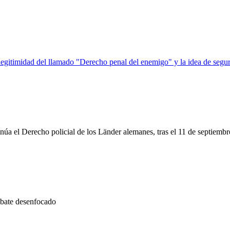
ilegitimidad del llamado "Derecho penal del enemigo" y la idea de segu
núa el Derecho policial de los Länder alemanes, tras el 11 de septiembre
bate desenfocado