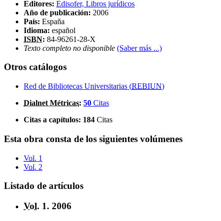
Editores:
Edisofer, Libros jurídicos
Año de publicación:
2006
País:
España
Idioma:
español
ISBN
:
84-96261-28-X
Texto completo no disponible
(Saber más ...)
Otros catálogos
Red de Bibliotecas Universitarias (
REBIUN
)
Dialnet Métricas
:
50
Citas
Citas a capítulos:
184
Citas
Esta obra consta de los siguientes volúmenes
Vol.
1
Vol.
2
Listado de artículos
Vol.
1. 2006