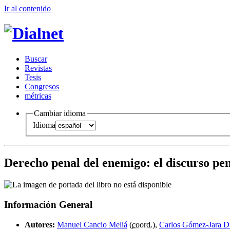
Ir al conteni
d
o
B
uscar
R
evistas
T
esis
Co
n
gresos
m
étricas
Cambiar idioma
Idioma
Derecho penal del enemigo
:
el discurso pen
Información General
Autores:
Manuel Cancio Meliá
(
coord.
),
Carlos Gómez-Jara D