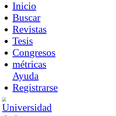
I
nicio
B
uscar
R
evistas
T
esis
Co
n
gresos
m
étricas
Ayuda
R
e
gistrarse