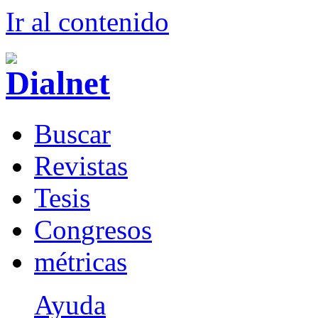
Ir al conteni
d
o
B
uscar
R
evistas
T
esis
Co
n
gresos
m
étricas
Ayuda