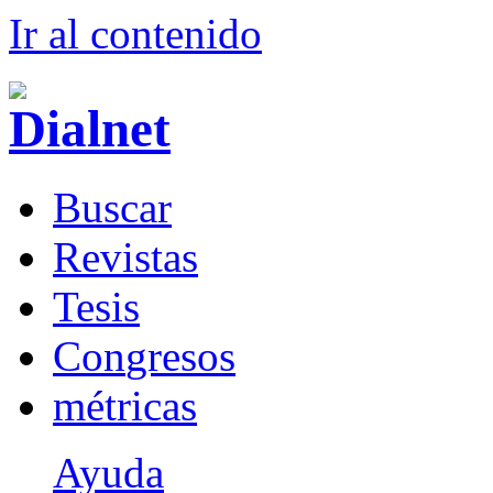
Ir al conteni
d
o
B
uscar
R
evistas
T
esis
Co
n
gresos
m
étricas
Ayuda