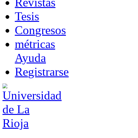
R
evistas
T
esis
Co
n
gresos
m
étricas
Ayuda
R
e
gistrarse