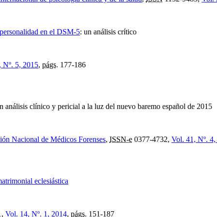
la personalidad en el DSM-5
:
un análisis crítico
, Nº. 5, 2015
,
págs.
177-186
n análisis clínico y pericial a la luz del nuevo baremo español de 2015
ación Nacional de Médicos Forenses
,
ISSN-e
0377-4732,
Vol. 41, Nº. 4
atrimonial eclesiástica
1,
Vol. 14, Nº. 1, 2014
,
págs.
151-187