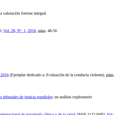
a valoración forense integral
0,
Vol. 28, Nº. 1, 2016
,
págs.
48-56
, 2016
(Ejemplar dedicado a: Evaluación de la conducta violenta),
págs.
s tribunales de justicia españoles
:
un análisis exploratorio
ternacional de psicología clínica y de la salud
,
ISSN
1132-9483,
Vol. 