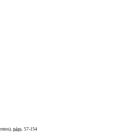
entos),
págs.
57-154