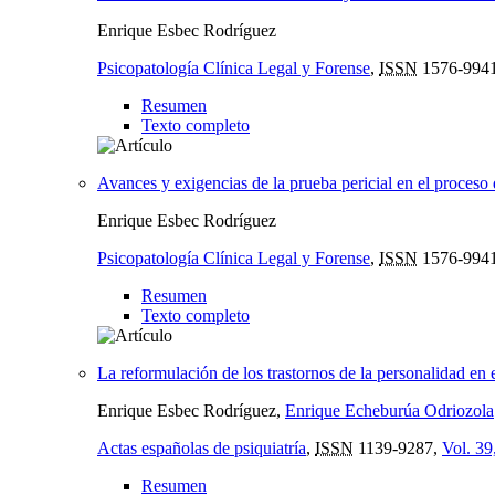
Enrique Esbec Rodríguez
Psicopatología Clínica Legal y Forense
,
ISSN
1576-994
Resumen
Texto completo
Avances y exigencias de la prueba pericial en el proceso
Enrique Esbec Rodríguez
Psicopatología Clínica Legal y Forense
,
ISSN
1576-994
Resumen
Texto completo
La reformulación de los trastornos de la personalidad e
Enrique Esbec Rodríguez,
Enrique Echeburúa Odriozola
Actas españolas de psiquiatría
,
ISSN
1139-9287,
Vol. 39
Resumen