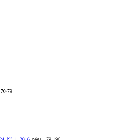
70-79
24, Nº. 1, 2016
,
págs.
179-196