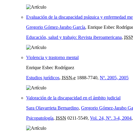
Evaluación de la discapacidad psíquica y enfermedad me
Gregorio Gómez-Jarabo García
, Enrique Esbec Rodrígu
Educación, salud y trabajo: Revista iberoamericana
,
ISS
Violencia y trastorno mental
Enrique Esbec Rodríguez
Estudios jurídicos
,
ISSN-e
1888-7740,
Nº. 2005, 2005
Valoración de la discapacidad en el ámbito judicial
Sara Olavarrieta Bernardino
,
Gregorio Gómez-Jarabo Ga
Psicopatología
,
ISSN
0211-5549,
Vol. 24, Nº. 3-4, 2004