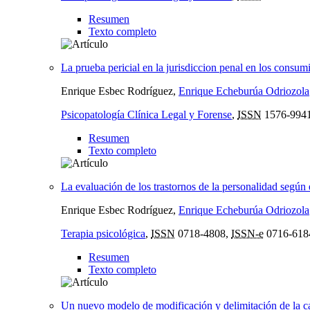
Resumen
Texto completo
La prueba pericial en la jurisdiccion penal en los consu
Enrique Esbec Rodríguez,
Enrique Echeburúa Odriozola
Psicopatología Clínica Legal y Forense
,
ISSN
1576-994
Resumen
Texto completo
La evaluación de los trastornos de la personalidad segú
Enrique Esbec Rodríguez,
Enrique Echeburúa Odriozola
Terapia psicológica
,
ISSN
0718-4808,
ISSN-e
0716-618
Resumen
Texto completo
Un nuevo modelo de modificación y delimitación de la c