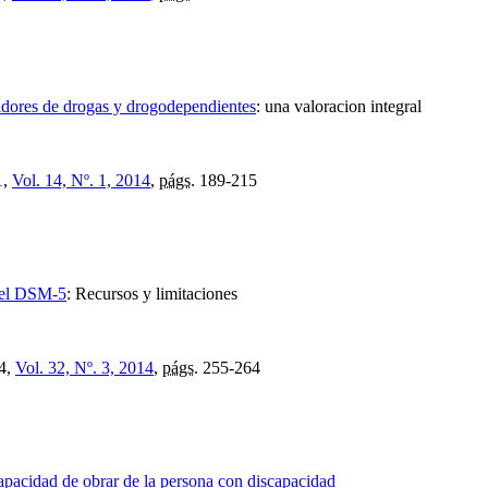
midores de drogas y drogodependientes
:
una valoracion integral
1,
Vol. 14, Nº. 1, 2014
,
págs.
189-215
n el DSM-5
:
Recursos y limitaciones
4,
Vol. 32, Nº. 3, 2014
,
págs.
255-264
apacidad de obrar de la persona con discapacidad