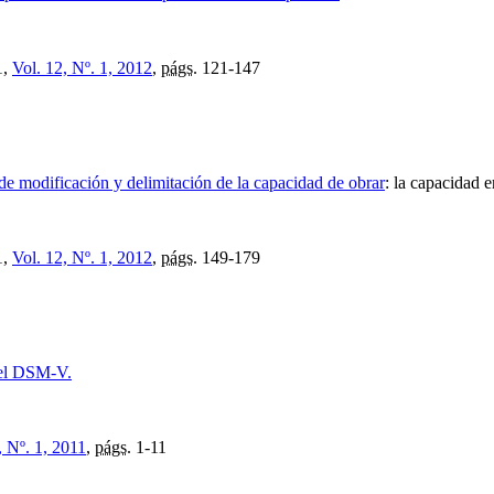
1,
Vol. 12, Nº. 1, 2012
,
págs.
121-147
 de modificación y delimitación de la capacidad de obrar
:
la capacidad e
1,
Vol. 12, Nº. 1, 2012
,
págs.
149-179
n el DSM-V.
, Nº. 1, 2011
,
págs.
1-11