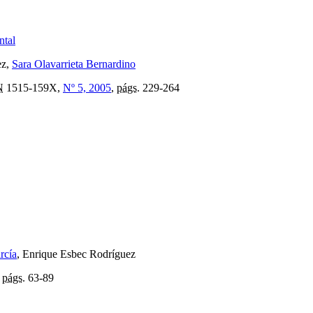
ntal
ez,
Sara Olavarrieta Bernardino
N
1515-159X,
Nº 5, 2005
,
págs.
229-264
rcía
, Enrique Esbec Rodríguez
,
págs.
63-89