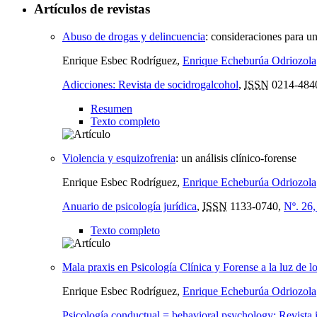
Artículos de revistas
Abuso de drogas y delincuencia
:
consideraciones para un
Enrique Esbec Rodríguez,
Enrique Echeburúa Odriozola
Adicciones: Revista de socidrogalcohol
,
ISSN
0214-484
Resumen
Texto completo
Violencia y esquizofrenia
:
un análisis clínico-forense
Enrique Esbec Rodríguez,
Enrique Echeburúa Odriozola
Anuario de psicología jurídica
,
ISSN
1133-0740,
Nº. 26
Texto completo
Mala praxis en Psicología Clínica y Forense a la luz de lo
Enrique Esbec Rodríguez,
Enrique Echeburúa Odriozola
Psicología conductual = behavioral psychology: Revista in