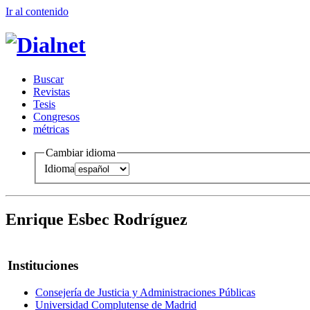
Ir al conteni
d
o
B
uscar
R
evistas
T
esis
Co
n
gresos
m
étricas
Cambiar idioma
Idioma
Enrique Esbec Rodríguez
Instituciones
Consejería de Justicia y Administraciones Públicas
Universidad Complutense de Madrid