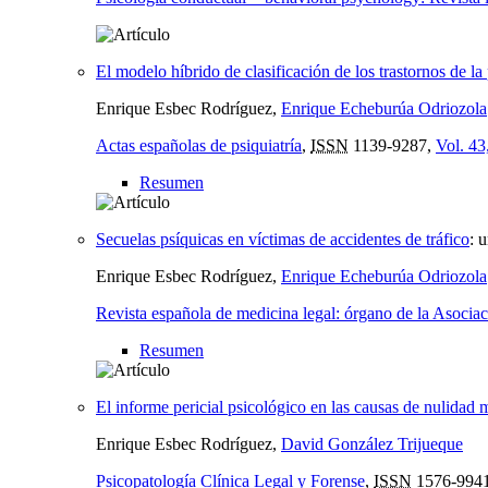
El modelo híbrido de clasificación de los trastornos de 
Enrique Esbec Rodríguez,
Enrique Echeburúa Odriozola
Actas españolas de psiquiatría
,
ISSN
1139-9287,
Vol. 43
Resumen
Secuelas psíquicas en víctimas de accidentes de tráfico
:
u
Enrique Esbec Rodríguez,
Enrique Echeburúa Odriozola
Revista española de medicina legal: órgano de la Asoci
Resumen
El informe pericial psicológico en las causas de nulidad m
Enrique Esbec Rodríguez,
David González Trijueque
Psicopatología Clínica Legal y Forense
,
ISSN
1576-994