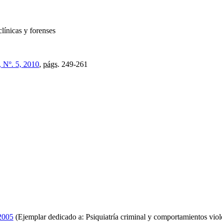
clínicas y forenses
, Nº. 5, 2010
,
págs.
249-261
 2005
(Ejemplar dedicado a: Psiquiatría criminal y comportamientos viol