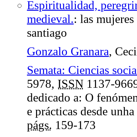
Espiritualidad, peregri
medieval.
:
las mujeres
santiago
Gonzalo Granara
, Cec
Semata: Ciencias soci
5978,
ISSN
1137-966
dedicado a: O fenómeno
e prácticas desde unha 
págs.
159-173