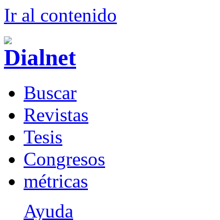
Ir al conteni
d
o
B
uscar
R
evistas
T
esis
Co
n
gresos
m
étricas
Ayuda