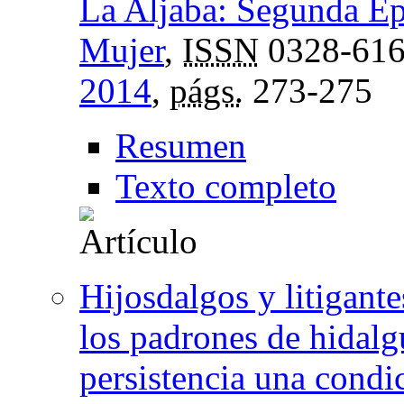
La Aljaba: Segunda Épo
Mujer
,
ISSN
0328-61
2014
,
págs.
273-275
Resumen
Texto completo
Hijosdalgos y litigant
los padrones de hidalg
persistencia una condic