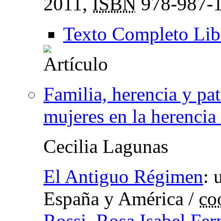
2011,
ISBN
978-987-1
Texto Completo Lib
Familia, herencia y pa
mujeres en la herencia
Cecilia Lagunas
El Antiguo Régimen
:
España y América
/
co
Rossi
,
Rosa Isabel Fer