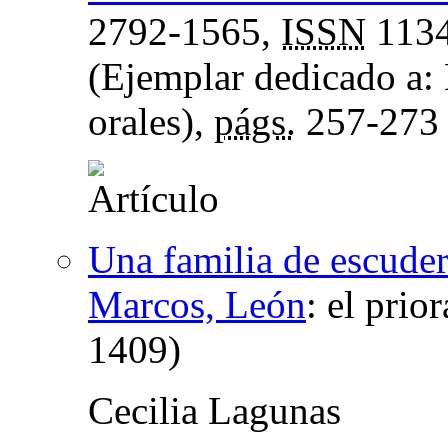
2792-1565,
ISSN
1134
(Ejemplar dedicado a: 
orales),
págs.
257-273
Una familia de escuder
Marcos, León
:
el prio
1409)
Cecilia Lagunas