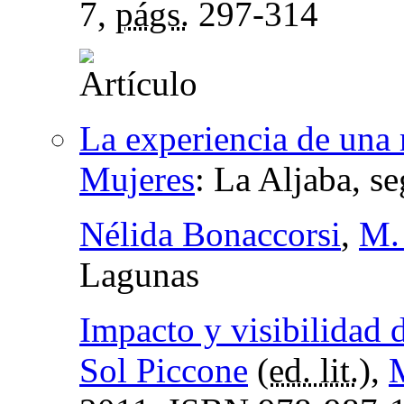
7,
págs.
297-314
La experiencia de una 
Mujeres
:
La Aljaba, s
Nélida Bonaccorsi
,
M.
Lagunas
Impacto y visibilidad d
Sol Piccone
(
ed. lit.
),