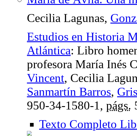
Cecilia Lagunas,
Gonz
Estudios en Historia 
Atlántica
:
Libro homena
profesora María Inés C
Vincent
, Cecilia Lagu
Sanmartín Barros
,
Gri
950-34-1580-1,
págs.
Texto Completo Lib