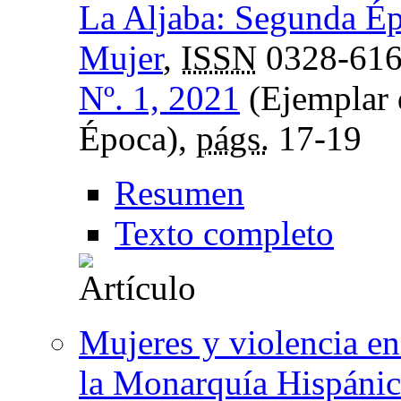
La Aljaba: Segunda Épo
Mujer
,
ISSN
0328-61
Nº. 1, 2021
(Ejemplar 
Época),
págs.
17-19
Resumen
Texto completo
Mujeres y violencia en 
la Monarquía Hispánic