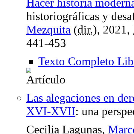
Hacer historia modern
historiográficas y desa
Mezquita
(
dir.
), 2021,
441-453
Texto Completo Lib
Las alegaciones en der
XVI-XVII
:
una perspec
Cecilia Lagunas,
Marc