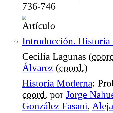
736-746
Introducción. Historia 
Cecilia Lagunas (
coord
Álvarez
(
coord.
)
Historia Moderna
:
Pro
coord.
por
Jorge Nahue
González Fasani
,
Alej