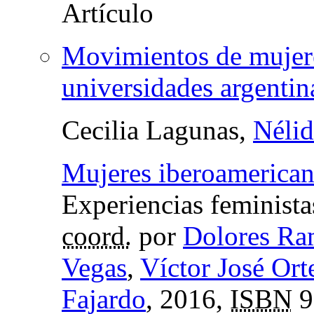
Movimientos de mujeres
universidades argentina
Cecilia Lagunas,
Nélid
Mujeres iberoamerica
Experiencias feministas
coord.
por
Dolores Ra
Vegas
,
Víctor José Or
Fajardo
, 2016,
ISBN
9