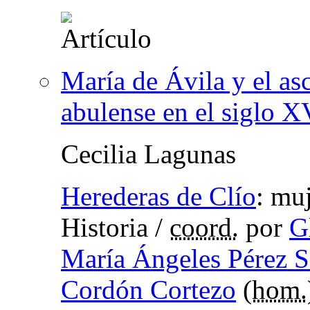
María de Ávila y el as
abulense en el siglo X
Cecilia Lagunas
Herederas de Clío
:
muj
Historia
/
coord.
por
G
María Ángeles Pérez 
Cordón Cortezo
(
hom.