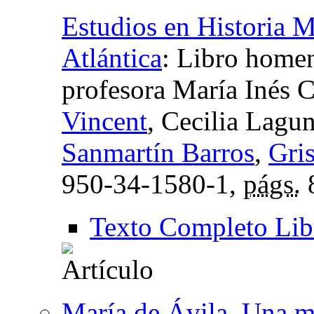
Estudios en Historia 
Atlántica
:
Libro homena
profesora María Inés C
Vincent
, Cecilia Lagu
Sanmartín Barros
,
Gri
950-34-1580-1,
págs.
Texto Completo Lib
María de Ávila. Una m