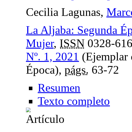
Cecilia Lagunas,
Marc
La Aljaba: Segunda Épo
Mujer
,
ISSN
0328-61
Nº. 1, 2021
(Ejemplar 
Época),
págs.
63-72
Resumen
Texto completo