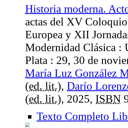
Historia moderna. Act
actas del XV Coloquio 
Europea y XII Jornadas
Modernidad Clásica : 
Plata : 29, 30 de novi
María Luz González M
(
ed. lit.
),
Darío Lorenz
(
ed. lit.
), 2025,
ISBN
9
Texto Completo Lib