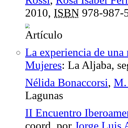
2010,
ISBN
978-987-5
La experiencia de una 
Mujeres
:
La Aljaba, s
Nélida Bonaccorsi
,
M.
Lagunas
II Encuentro Iberoamer
coord.
por
Jorge Luis 