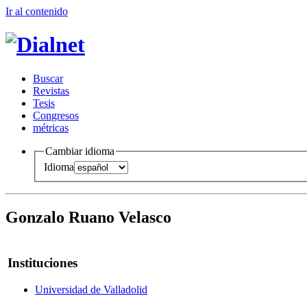
Ir al conteni
d
o
B
uscar
R
evistas
T
esis
Co
n
gresos
m
étricas
Cambiar idioma
Idioma
Gonzalo Ruano Velasco
Instituciones
Universidad de Valladolid