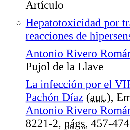
Hepatotoxicidad por tr
reacciones de hipersen
Antonio Rivero Romá
Pujol de la Llave
La infección por el VI
Pachón Díaz
(
aut.
), Em
Antonio Rivero Romá
8221-2,
págs.
457-474