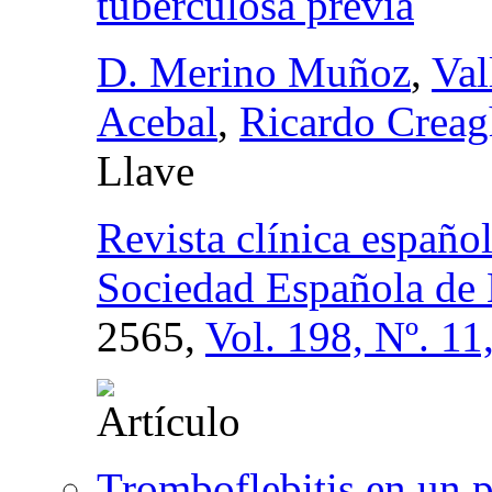
tuberculosa previa
D. Merino Muñoz
,
Val
Acebal
,
Ricardo Creag
Llave
Revista clínica español
Sociedad Española de 
2565,
Vol. 198, Nº. 11
Tromboflebitis en un p