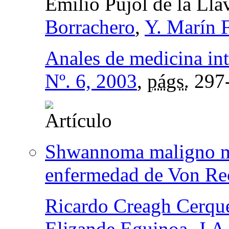
Emilio Pujol de la Lla
Borrachero
,
Y. Marín 
Anales de medicina in
Nº. 6, 2003
,
págs.
297
Shwannoma maligno med
enfermedad de Von Re
Ricardo Creagh Cerqu
Elizande Eguinoa
,
J.A