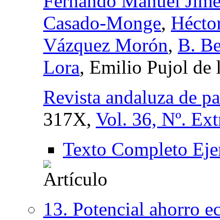
Fernando Manuel Jimé
Casado-Monge
,
Hécto
Vázquez Morón
,
B. Be
Lora
, Emilio Pujol de 
Revista andaluza de pa
317X,
Vol. 36, Nº. Ext
Texto Completo Eje
13. Potencial ahorro e