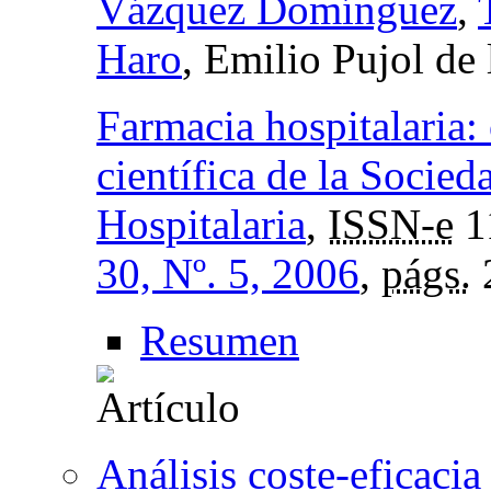
Vázquez Domínguez
,
Haro
, Emilio Pujol de 
Farmacia hospitalaria:
científica de la Socie
Hospitalaria
,
ISSN-e
1
30, Nº. 5, 2006
,
págs.
Resumen
Análisis coste-eficaci