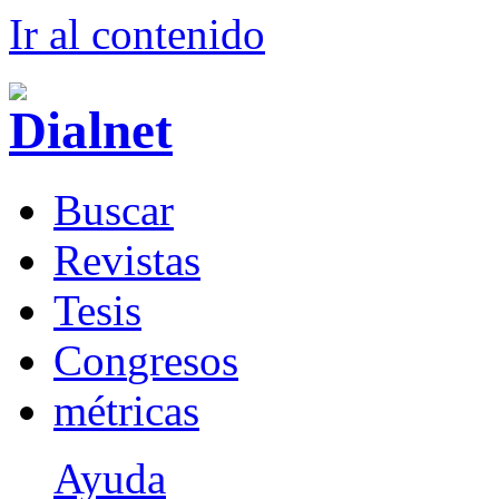
Ir al conteni
d
o
B
uscar
R
evistas
T
esis
Co
n
gresos
m
étricas
Ayuda