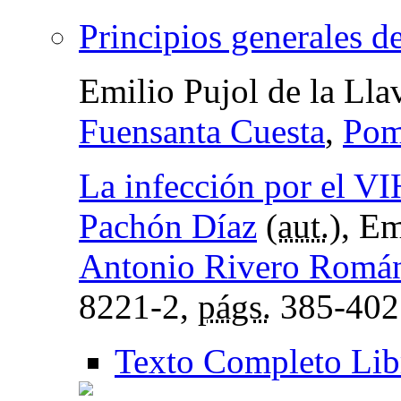
Principios generales de
Emilio Pujol de la Lla
Fuensanta Cuesta
,
Pom
La infección por el VI
Pachón Díaz
(
aut.
), Em
Antonio Rivero Romá
8221-2,
págs.
385-402
Texto Completo Lib