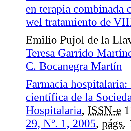
en terapia combinada 
wel tratamiento de VIH
Emilio Pujol de la Lla
Teresa Garrido Martín
C. Bocanegra Martín
Farmacia hospitalaria:
científica de la Socie
Hospitalaria
,
ISSN-e
1
29, Nº. 1, 2005
,
págs.