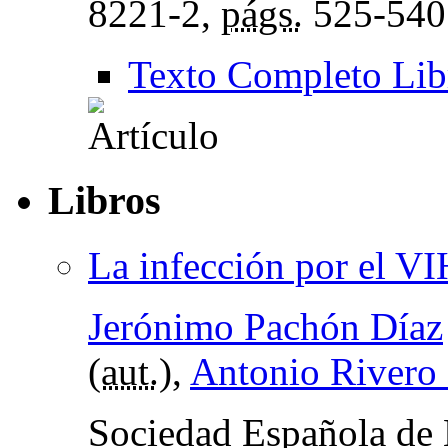
8221-2,
págs.
525-540
Texto Completo Lib
Libros
La infección por el VI
Jerónimo Pachón Díaz
(
aut.
),
Antonio River
Sociedad Española de 