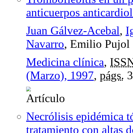
anticuerpos anticardiol
Juan Gálvez-Acebal
,
I
Navarro
, Emilio Pujol
Medicina clínica
,
ISS
(Marzo), 1997
,
págs.
3
Necrólisis epidémica t
tratamiento con altas d