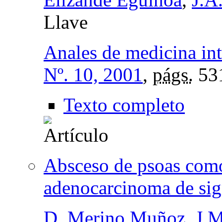
Llave
Anales de medicina in
Nº. 10, 2001
,
págs.
53
Texto completo
Absceso de psoas como
adenocarcinoma de si
D. Merino Muñoz
,
J.M