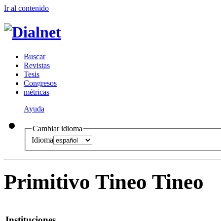
Ir al conteni
d
o
B
uscar
R
evistas
T
esis
Co
n
gresos
m
étricas
Ayuda
Cambiar idioma
Idioma
Primitivo Tineo Tineo
Instituciones