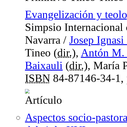
Evangelización y teol
Simpsio Internacional 
Navarra
/
Josep Ignasi
Tineo (
dir.
),
Antón M.
Baixauli
(
dir.
), María P
ISBN
84-87146-34-1,
Aspectos socio-pastora