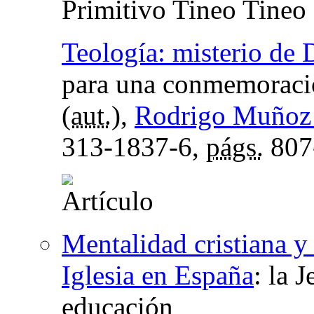
Primitivo Tineo Tineo
Teología: misterio de 
para una conmemoraci
(
aut.
),
Rodrigo Muñoz 
313-1837-6,
págs.
807
Mentalidad cristiana 
Iglesia en España
:
la J
educación