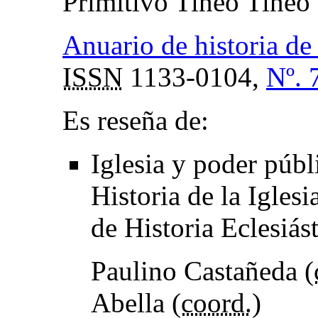
Primitivo Tineo Tineo
Anuario de historia de 
ISSN
1133-0104,
Nº. 
Es reseña de:
Iglesia y poder públ
Historia de la Igle
de Historia Eclesiás
Paulino Castañeda (
Abella (
coord.
)