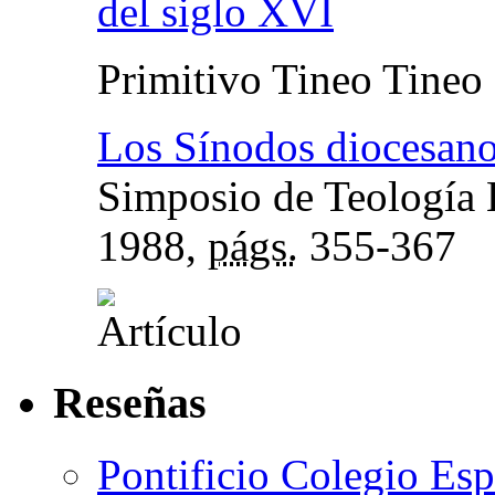
del siglo XVI
Primitivo Tineo Tineo
Los Sínodos diocesano
Simposio de Teología 
1988,
págs.
355-367
Reseñas
Pontificio Colegio Es