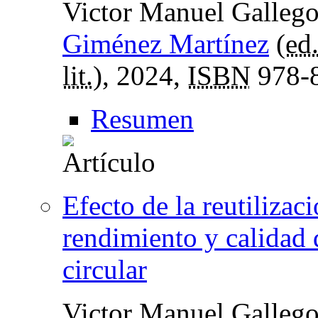
Victor Manuel Gallego
Giménez Martínez
(
ed.
lit.
), 2024,
ISBN
978-8
Resumen
Efecto de la reutilizaci
rendimiento y calidad 
circular
Victor Manuel Gallego