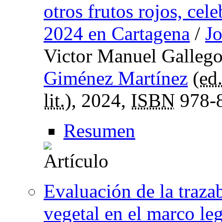
otros frutos rojos, cel
2024 en Cartagena
/
J
Victor Manuel Gallego
Giménez Martínez
(
ed.
lit.
), 2024,
ISBN
978-8
Resumen
Evaluación de la traza
vegetal en el marco leg