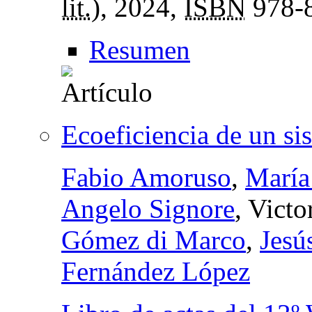
lit.
), 2024,
ISBN
978-8
Resumen
Ecoeficiencia de un si
Fabio Amoruso
,
María
Angelo Signore
, Vict
Gómez di Marco
,
Jesú
Fernández López