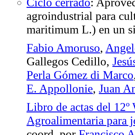
Ciclo cerrado
:
Aprovec
agroindustrial para cu
maritimum L.) en un si
Fabio Amoruso
,
Angel
Gallegos Cedillo,
Jesú
Perla Gómez di Marco
E. Appollonie
,
Juan A
Libro de actas del 12º
Agroalimentaria para j
coord.
por
Francisco A