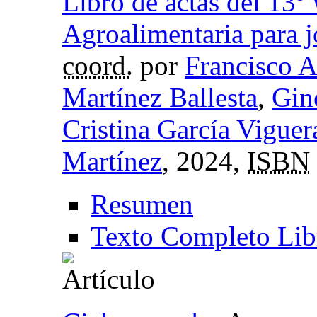
Libro de actas del 13º
Agroalimentaria para j
coord.
por
Francisco A
Martínez Ballesta
,
Gin
Cristina García Viguer
Martínez
, 2024,
ISBN
Resumen
Texto Completo Lib