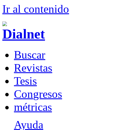
Ir al conteni
d
o
B
uscar
R
evistas
T
esis
Co
n
gresos
m
étricas
Ayuda