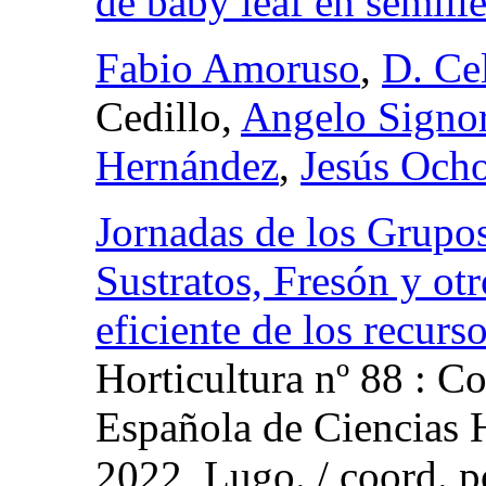
de baby leaf en semille
Fabio Amoruso
,
D. Ce
Cedillo,
Angelo Signo
Hernández
,
Jesús Och
Jornadas de los Grupos
Sustratos, Fresón y otr
eficiente de los recurs
Horticultura nº 88 : 
Española de Ciencias H
2022, Lugo.
/
coord.
p