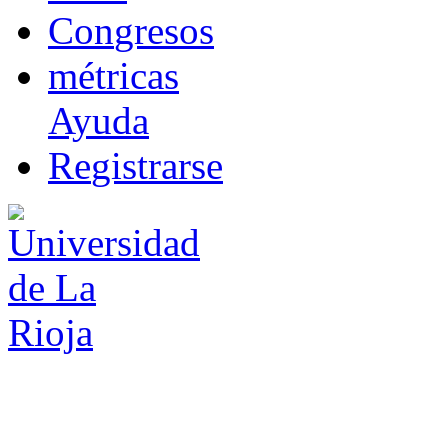
Co
n
gresos
m
étricas
Ayuda
R
e
gistrarse