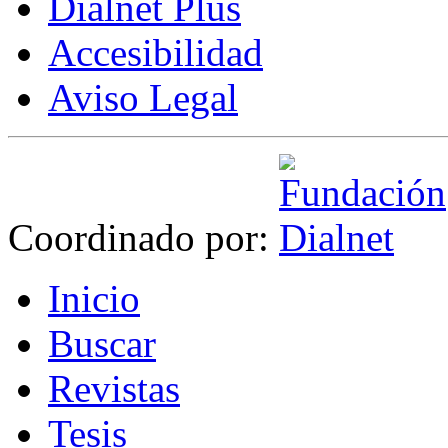
Dialnet Plus
Accesibilidad
Aviso Legal
Coordinado por:
I
nicio
B
uscar
R
evistas
T
esis