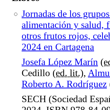
Jornadas de los grupos 
alimentación y salud, f
otros frutos rojos, cel
2024 en Cartagena
Josefa López Marín
(
ed
Cedillo (
ed. lit.
),
Almu
Roberto A. Rodríguez
SECH (Sociedad Españo
2024.
ISBN
978-84-09