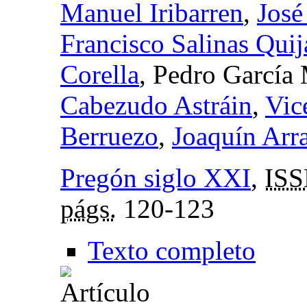
Manuel Iribarren
,
José
Francisco Salinas Quij
Corella
, Pedro García
Cabezudo Astráin
,
Vic
Berruezo
,
Joaquín Arr
Pregón siglo XXI
,
IS
págs.
120-123
Texto completo