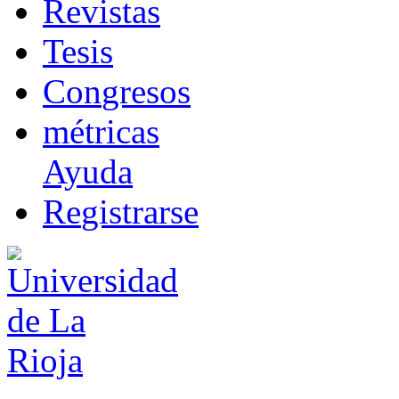
R
evistas
T
esis
Co
n
gresos
m
étricas
Ayuda
R
e
gistrarse