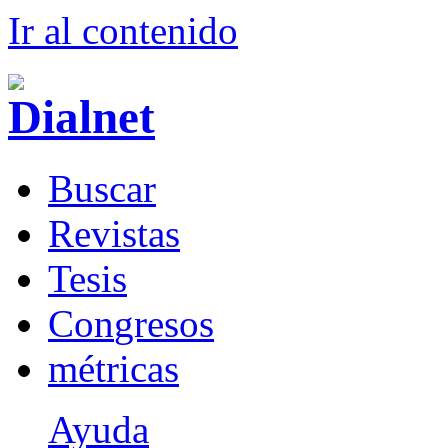
Ir al conteni
d
o
B
uscar
R
evistas
T
esis
Co
n
gresos
m
étricas
Ayuda