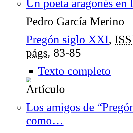
Un poeta aragonés en 
Pedro García Merino
Pregón siglo XXI
,
IS
págs.
83-85
Texto completo
Los amigos de “Pregón
como…