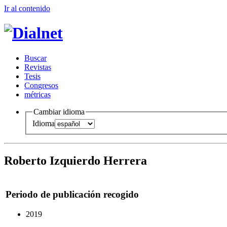
Ir al conteni
d
o
B
uscar
R
evistas
T
esis
Co
n
gresos
m
étricas
Cambiar idioma
Idioma
Roberto Izquierdo Herrera
Periodo de publicación recogido
2019