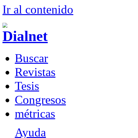
Ir al conteni
d
o
B
uscar
R
evistas
T
esis
Co
n
gresos
m
étricas
Ayuda