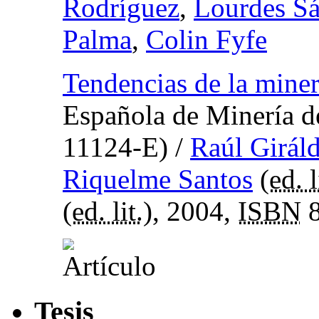
Rodríguez
,
Lourdes Sá
Palma
,
Colin Fyfe
Tendencias de la miner
Española de Minería d
11124-E)
/
Raúl Girál
Riquelme Santos
(
ed. l
(
ed. lit.
), 2004,
ISBN
8
Tesis