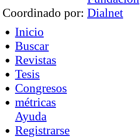
Coordinado por:
I
nicio
B
uscar
R
evistas
T
esis
Co
n
gresos
m
étricas
Ayuda
R
e
gistrarse