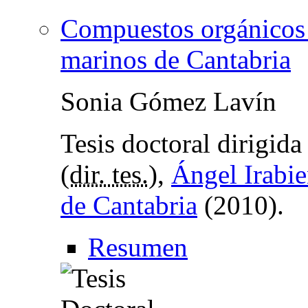
Compuestos orgánicos 
marinos de Cantabria
Sonia Gómez Lavín
Tesis doctoral dirigid
(
dir. tes.
),
Ángel Irabie
de Cantabria
(2010).
Resumen