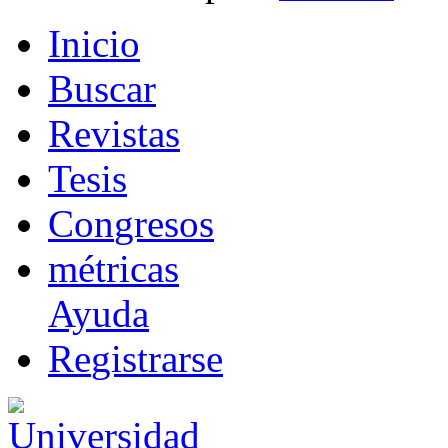
I
nicio
B
uscar
R
evistas
T
esis
Co
n
gresos
m
étricas
Ayuda
R
e
gistrarse