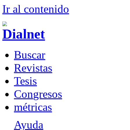
Ir al conteni
d
o
B
uscar
R
evistas
T
esis
Co
n
gresos
m
étricas
Ayuda