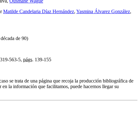
ilva,
Ousmane Wagué
or
Matilde Candelaria Díaz Hernández
,
Yasmina Álvarez González
,
à década de 90)
319-563-5,
págs.
139-155
caso se trata de una página que recoja la producción bibliográfica de
r en la información que facilitamos, puede hacernos llegar su