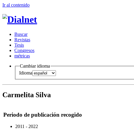
Ir al conteni
d
o
B
uscar
R
evistas
T
esis
Co
n
gresos
m
étricas
Cambiar idioma
Idioma
Carmelita Silva
Periodo de publicación recogido
2011 - 2022