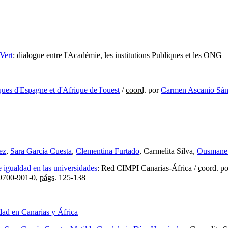
Vert
:
dialogue entre l'Académie, les institutions Publiques et les ONG
iques d'Espagne et d'Afrique de l'ouest
/
coord.
por
Carmen Ascanio Sá
ez
,
Sara García Cuesta
,
Clementina Furtado
, Carmelita Silva,
Ousmane
e igualdad en las universidades
:
Red CIMPI Canarias-África
/
coord.
p
9700-901-0,
págs.
125-138
dad en Canarias y África