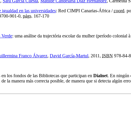
a
,
Sara García Cuesta
,
Matilde Candelaria Díaz Hernández
, Carmelita S
e igualdad en las universidades
:
Red CIMPI Canarias-África
/
coord.
p
9700-901-0,
págs.
167-170
o Verde
:
uma análise da trajectória escolar da mulher (período colonial 
illermina Franco Álvarez
,
David García-Martul
, 2011,
ISBN
978-84-8
s en los fondos de las Bibliotecas que participan en
Dialnet
. En ningún 
 de la manera más correcta posible, de manera que si detecta algún erro