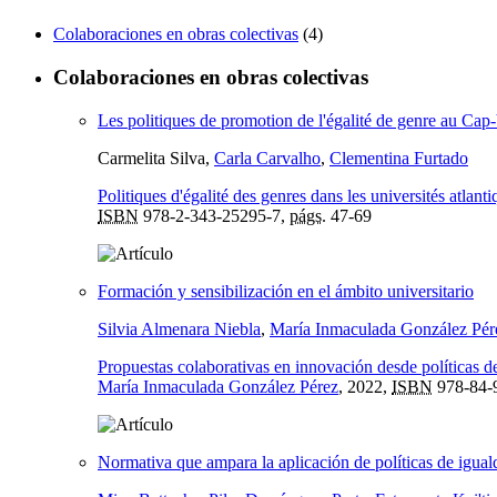
Colaboraciones en obras colectivas
(4)
Colaboraciones en obras colectivas
Les politiques de promotion de l'égalité de genre au Cap-
Carmelita Silva,
Carla Carvalho
,
Clementina Furtado
Politiques d'égalité des genres dans les universités atlant
ISBN
978-2-343-25295-7,
págs.
47-69
Formación y sensibilización en el ámbito universitario
Silvia Almenara Niebla
,
María Inmaculada González Pér
Propuestas colaborativas en innovación desde políticas d
María Inmaculada González Pérez
, 2022,
ISBN
978-84-
Normativa que ampara la aplicación de políticas de igual