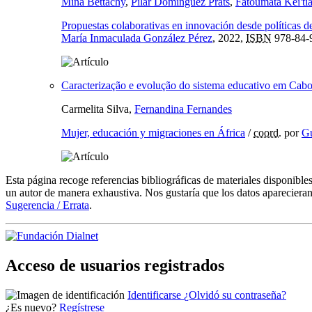
Mina Bettachy
,
Pilar Domínguez Prats
,
Fatoumata Kei'ti
Propuestas colaborativas en innovación desde políticas d
María Inmaculada González Pérez
, 2022,
ISBN
978-84-
Caracterização e evolução do sistema educativo em Cab
Carmelita Silva,
Fernandina Fernandes
Mujer, educación y migraciones en África
/
coord.
por
Gu
Esta página recoge referencias bibliográficas de materiales disponible
un autor de manera exhaustiva. Nos gustaría que los datos aparecieran
Sugerencia / Errata
.
Acceso de usuarios registrados
Identificarse
¿Olvidó su contraseña?
¿Es nuevo?
Regístrese