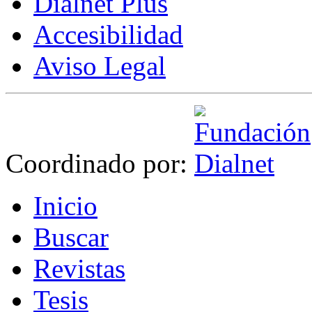
Dialnet Plus
Accesibilidad
Aviso Legal
Coordinado por:
I
nicio
B
uscar
R
evistas
T
esis