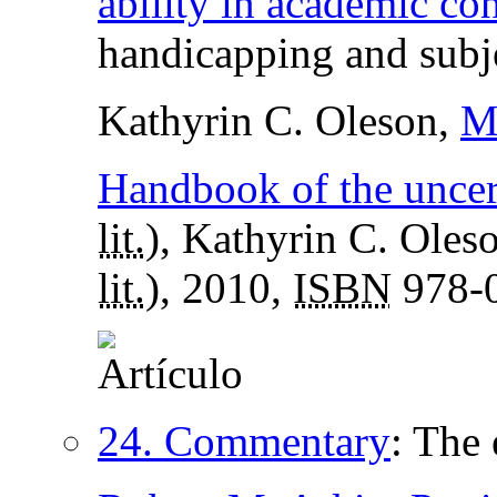
ability in academic co
handicapping and subj
Kathyrin C. Oleson,
M
Handbook of the uncert
lit.
), Kathyrin C. Oleso
lit.
), 2010,
ISBN
978-0
24. Commentary
:
The 