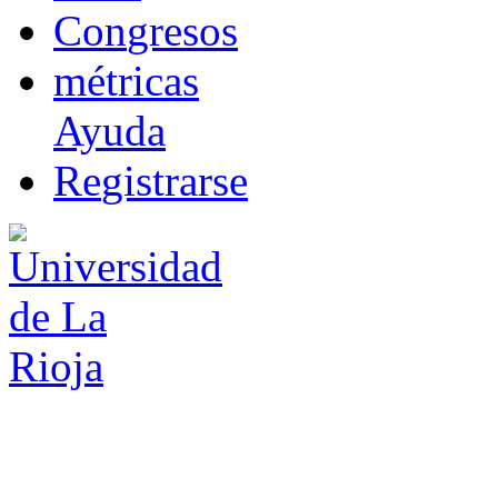
Co
n
gresos
m
étricas
Ayuda
R
e
gistrarse