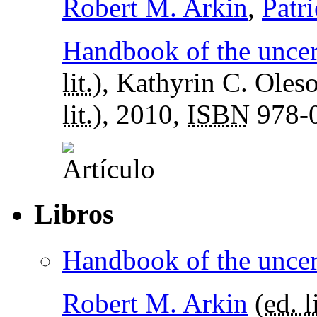
Robert M. Arkin
,
Patri
Handbook of the uncert
lit.
), Kathyrin C. Oleso
lit.
), 2010,
ISBN
978-0
Libros
Handbook of the uncert
Robert M. Arkin
(
ed. li