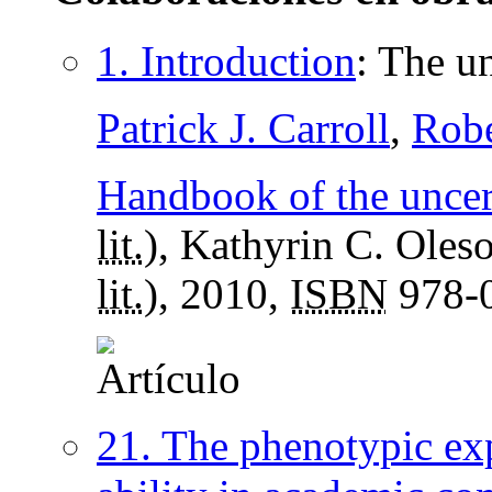
1. Introduction
:
The un
Patrick J. Carroll
,
Robe
Handbook of the uncert
lit.
), Kathyrin C. Oleso
lit.
), 2010,
ISBN
978-0
21. The phenotypic exp