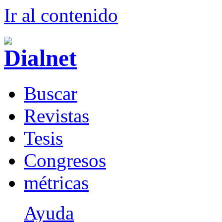
Ir al conteni
d
o
B
uscar
R
evistas
T
esis
Co
n
gresos
m
étricas
Ayuda