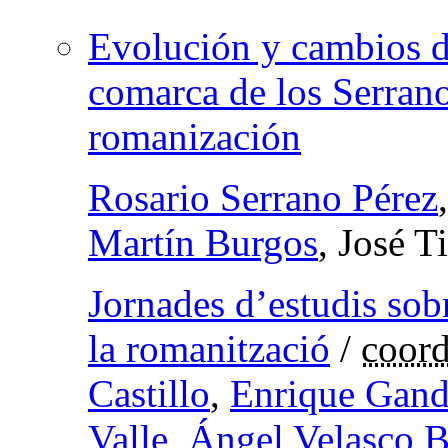
Evolución y cambios d
comarca de los Serranos
romanización
Rosario Serrano Pérez
Martín Burgos
, José T
Jornades d’estudis sob
la romanització
/
coord
Castillo
,
Enrique Gand
Valle
,
Ángel Velasco B