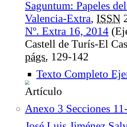
Saguntum: Papeles del
Valencia-Extra
,
ISSN
2
Nº. Extra 16, 2014
(Eje
Castell de Turís-El Cas
págs.
129-142
Texto Completo Eje
Anexo 3 Secciones 11
José Luis Jiménez Sal