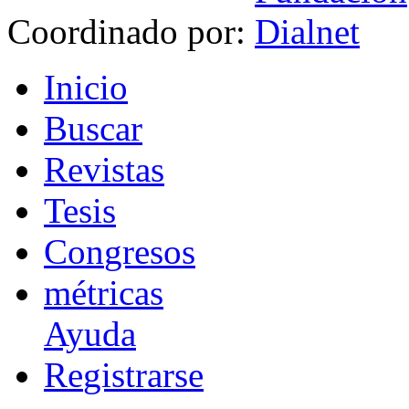
Coordinado por:
I
nicio
B
uscar
R
evistas
T
esis
Co
n
gresos
m
étricas
Ayuda
R
e
gistrarse