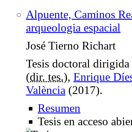
Alpuente, Caminos Real
arqueologia espacial
José Tierno Richart
Tesis doctoral dirigid
(
dir. tes.
),
Enrique Díe
València
(2017).
Resumen
Tesis en acceso abie