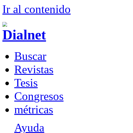
Ir al conteni
d
o
B
uscar
R
evistas
T
esis
Co
n
gresos
m
étricas
Ayuda