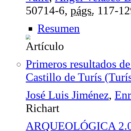
50714-6,
págs.
117-12
Resumen
Primeros resultados de 
Castillo de Turís (Turí
José Luis Jiménez
,
Enr
Richart
ARQUEOLÓGICA 2.0 - 