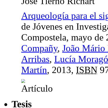
José Tierno Richart
Arqueología para el s
de Jóvenes en Investig
Compostela, mayo de 
Compañy
,
João Mário 
Arribas
,
Lucía Moragó
Martín
, 2013,
ISBN
97
Tesis