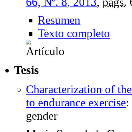
66, Nº. 8, 2013
,
págs.
Resumen
Texto completo
Tesis
Characterization of th
to endurance exercise
:
gender