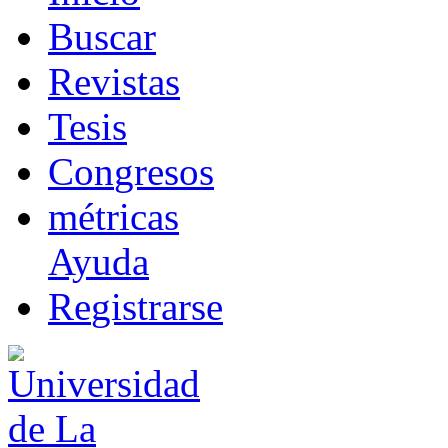
B
uscar
R
evistas
T
esis
Co
n
gresos
m
étricas
Ayuda
R
e
gistrarse