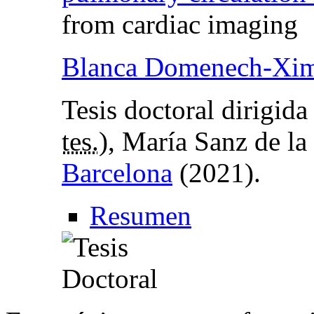
from cardiac imaging
Blanca Domenech-Xi
Tesis doctoral dirigid
tes.
), María Sanz de la
Barcelona
(2021).
Resumen