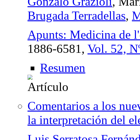
Gonzalo Grazioli
, Mar
Brugada Terradellas
,
M
Apunts: Medicina de l'
1886-6581,
Vol. 52, N
Resumen
Comentarios a los nuev
la interpretación del e
Luis Serratosa Fernán