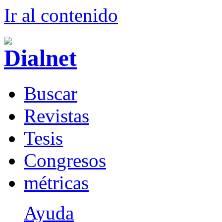
Ir al conteni
d
o
B
uscar
R
evistas
T
esis
Co
n
gresos
m
étricas
Ayuda