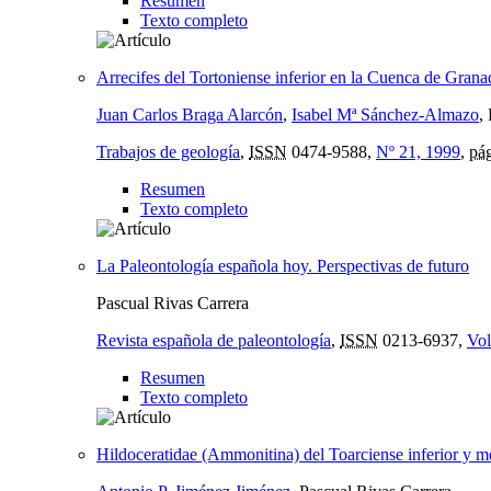
Resumen
Texto completo
Arrecifes del Tortoniense inferior en la Cuenca de Grana
Juan Carlos Braga Alarcón
,
Isabel Mª Sánchez-Almazo
,
Trabajos de geología
,
ISSN
0474-9588,
Nº 21, 1999
,
pág
Resumen
Texto completo
La Paleontología española hoy. Perspectivas de futuro
Pascual Rivas Carrera
Revista española de paleontología
,
ISSN
0213-6937,
Vol
Resumen
Texto completo
Hildoceratidae (Ammonitina) del Toarciense inferior y me