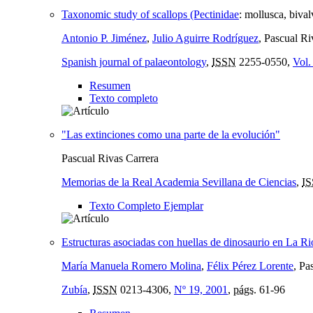
Taxonomic study of scallops (Pectinidae
:
mollusca, bival
Antonio P. Jiménez
,
Julio Aguirre Rodríguez
, Pascual Ri
Spanish journal of palaeontology
,
ISSN
2255-0550,
Vol.
Resumen
Texto completo
"Las extinciones como una parte de la evolución"
Pascual Rivas Carrera
Memorias de la Real Academia Sevillana de Ciencias
,
I
Texto Completo Ejemplar
Estructuras asociadas con huellas de dinosaurio en La Ri
María Manuela Romero Molina
,
Félix Pérez Lorente
, Pa
Zubía
,
ISSN
0213-4306,
Nº 19, 2001
,
págs.
61-96