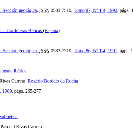
l. Sección geológica
,
ISSN
0583-7510,
Tomo 87, Nº 1-4, 1992
,
págs.
3
las Cordilleras Béticas (España)
l. Sección geológica
,
ISSN
0583-7510,
Tomo 86, Nº 1-4, 1991
,
págs.
1
nínsula Ibérica
 Rivas Carrera,
Rogério Bordalo da Rocha
, 1989
,
págs.
265-277
Subbética
, Pascual Rivas Carrera