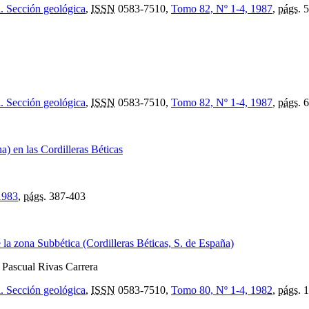
l. Sección geológica
,
ISSN
0583-7510,
Tomo 82, Nº 1-4, 1987
,
págs.
5
l. Sección geológica
,
ISSN
0583-7510,
Tomo 82, Nº 1-4, 1987
,
págs.
6
) en las Cordilleras Béticas
 1983
,
págs.
387-403
la zona Subbética (Cordilleras Béticas, S. de España)
, Pascual Rivas Carrera
l. Sección geológica
,
ISSN
0583-7510,
Tomo 80, Nº 1-4, 1982
,
págs.
1