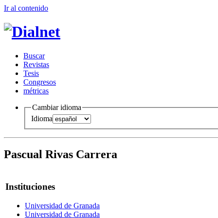
Ir al conteni
d
o
B
uscar
R
evistas
T
esis
Co
n
gresos
m
étricas
Cambiar idioma
Idioma
Pascual Rivas Carrera
Instituciones
Universidad de Granada
Universidad de Granada