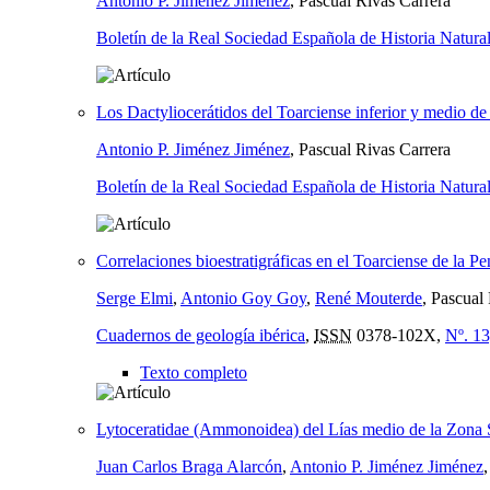
Antonio P. Jiménez Jiménez
, Pascual Rivas Carrera
Boletín de la Real Sociedad Española de Historia Natura
Los Dactyliocerátidos del Toarciense inferior y medio de 
Antonio P. Jiménez Jiménez
, Pascual Rivas Carrera
Boletín de la Real Sociedad Española de Historia Natura
Correlaciones bioestratigráficas en el Toarciense de la Pe
Serge Elmi
,
Antonio Goy Goy
,
René Mouterde
, Pascual
Cuadernos de geología ibérica
,
ISSN
0378-102X,
Nº. 13
Texto completo
Lytoceratidae (Ammonoidea) del Lías medio de la Zona 
Juan Carlos Braga Alarcón
,
Antonio P. Jiménez Jiménez