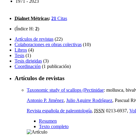
1971 - 2023
Dialnet Métricas
:
21
Citas
(Índice H:
2
)
Artículos de revistas
(22)
Colaboraciones en obras colectivas
(10)
Libros
(4)
Tesis
(1)
Tesis dirigidas
(3)
Coordinación
(1 publicación)
Artículos de revistas
Taxonomic study of scallops (Pectinidae
:
mollusca, bival
Antonio P. Jiménez
,
Julio Aguirre Rodríguez
, Pascual Ri
Revista española de paleontología
,
ISSN
0213-6937,
Vol
Resumen
Texto completo