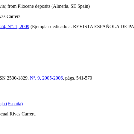
via) from Pliocene deposits (Almería, SE Spain)
vas Carrera
 24, Nº. 1, 2009
(Ejemplar dedicado a: REVISTA ESPAÑOLA DE
SSN
2530-1829,
Nº. 9, 2005-2006
,
págs.
541-570
oja (España)
scual Rivas Carrera