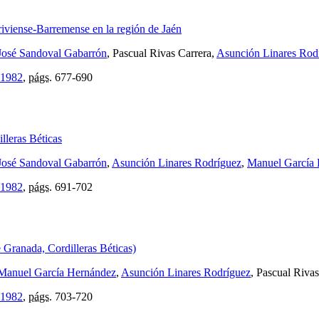
riviense-Barremense en la región de Jaén
José Sandoval Gabarrón
, Pascual Rivas Carrera,
Asunción Linares Rod
 1982
,
págs.
677-690
illeras Béticas
José Sandoval Gabarrón
,
Asunción Linares Rodríguez
,
Manuel García
 1982
,
págs.
691-702
e Granada, Cordilleras Béticas)
Manuel García Hernández
,
Asunción Linares Rodríguez
, Pascual Riva
 1982
,
págs.
703-720