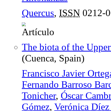
Quercus
,
ISSN
0212-0
The biota of the Upper
(Cuenca, Spain)
Francisco Javier Orte
Fernando Barroso Barc
Tonicher
,
Óscar Camb
Gómez
,
Verónica Díez