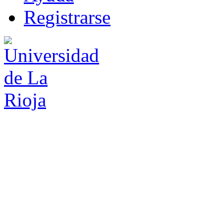
R
e
gistrarse