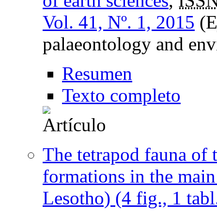
of earth sciences
,
ISSN
Vol. 41, Nº. 1, 2015
(E
palaeontology and en
Resumen
Texto completo
The tetrapod fauna of 
formations in the mai
Lesotho) (4 fig., 1 tabl