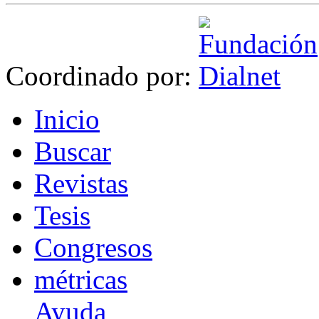
Coordinado por:
I
nicio
B
uscar
R
evistas
T
esis
Co
n
gresos
m
étricas
Ayuda