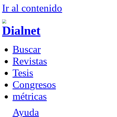
Ir al conteni
d
o
B
uscar
R
evistas
T
esis
Co
n
gresos
m
étricas
Ayuda