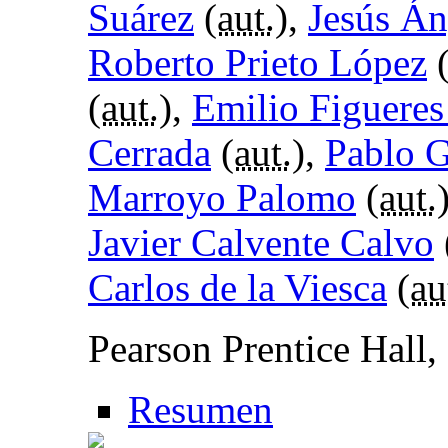
Suárez
(
aut.
),
Jesús Án
Roberto Prieto López
(
aut.
),
Emilio Figuere
Cerrada
(
aut.
),
Pablo G
Marroyo Palomo
(
aut.
Javier Calvente Calvo
Carlos de la Viesca
(
au
Pearson Prentice Hall
Resumen