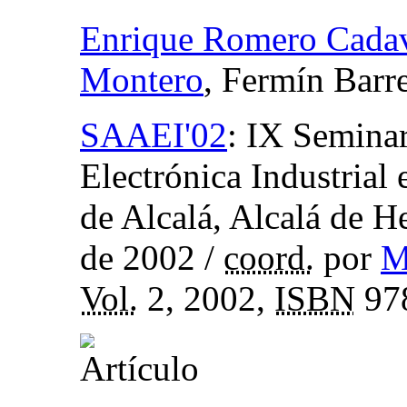
Enrique Romero Cada
Montero
, Fermín Barr
SAAEI'02
:
IX Seminar
Electrónica Industrial
de Alcalá, Alcalá de H
de 2002
/
coord.
por
M
Vol.
2, 2002,
ISBN
97