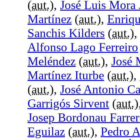
(
aut.
),
José Luis Mora
Martínez
(
aut.
),
Enriq
Sanchis Kilders
(
aut.
)
Alfonso Lago Ferreiro
Meléndez
(
aut.
),
José 
Martínez Iturbe
(
aut.
),
(
aut.
),
José Antonio C
Garrigós Sirvent
(
aut.
)
Josep Bordonau Farre
Eguilaz
(
aut.
),
Pedro A