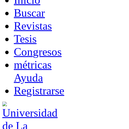
B
uscar
R
evistas
T
esis
Co
n
gresos
m
étricas
Ayuda
R
e
gistrarse