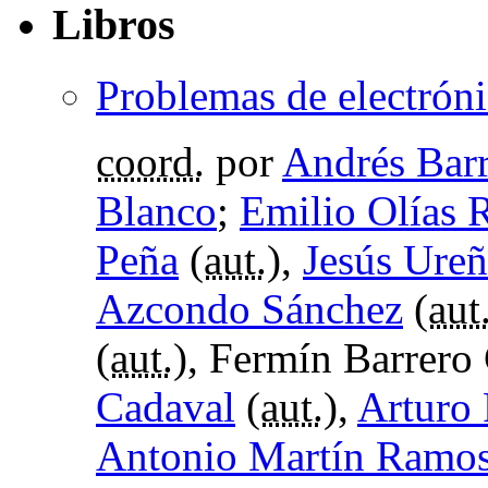
Libros
Problemas de electróni
coord.
por
Andrés Barr
Blanco
;
Emilio Olías 
Peña
(
aut.
),
Jesús Ure
Azcondo Sánchez
(
aut
(
aut.
), Fermín Barrero
Cadaval
(
aut.
),
Arturo
Antonio Martín Ramo