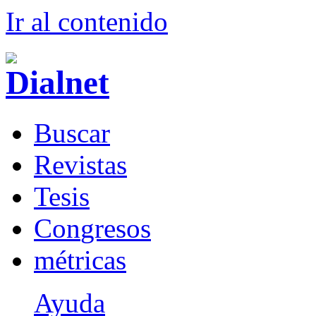
Ir al conteni
d
o
B
uscar
R
evistas
T
esis
Co
n
gresos
m
étricas
Ayuda