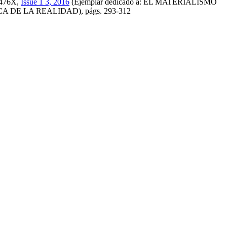
476X,
Issue 1 3, 2016
(Ejemplar dedicado a: EL MATERIALISMO
CA DE LA REALIDAD),
págs.
293-312