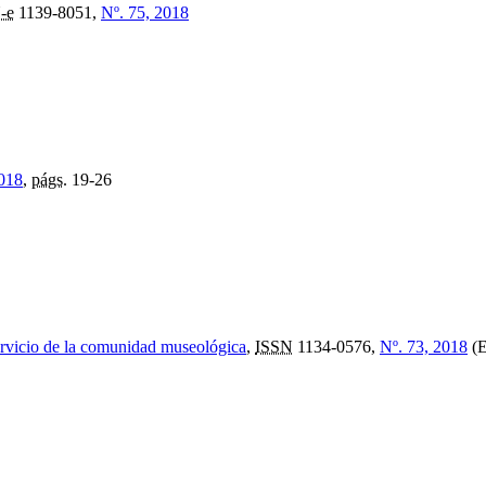
-e
1139-8051,
Nº. 75, 2018
018
,
págs.
19-26
ervicio de la comunidad museológica
,
ISSN
1134-0576,
Nº. 73, 2018
(E