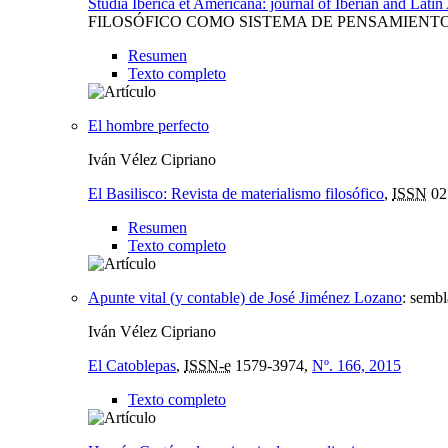
Studia Iberica et Americana: journal of Iberian and Latin 
FILOSÓFICO COMO SISTEMA DE PENSAMIENTO
Resumen
Texto completo
El hombre perfecto
Iván Vélez Cipriano
El Basilisco: Revista de materialismo filosófico
,
ISSN
02
Resumen
Texto completo
Apunte vital (y contable) de José Jiménez Lozano
:
sembl
Iván Vélez Cipriano
El Catoblepas
,
ISSN-e
1579-3974,
Nº. 166, 2015
Texto completo