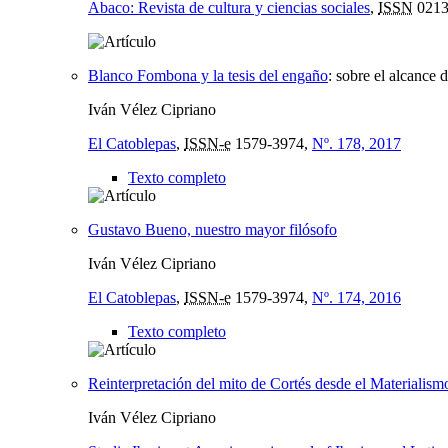
Abaco: Revista de cultura y ciencias sociales
,
ISSN
0213
Blanco Fombona y la tesis del engaño
:
sobre el alcance d
Iván Vélez Cipriano
El Catoblepas
,
ISSN-e
1579-3974,
Nº. 178, 2017
Texto completo
Gustavo Bueno, nuestro mayor filósofo
Iván Vélez Cipriano
El Catoblepas
,
ISSN-e
1579-3974,
Nº. 174, 2016
Texto completo
Reinterpretación del mito de Cortés desde el Materialism
Iván Vélez Cipriano