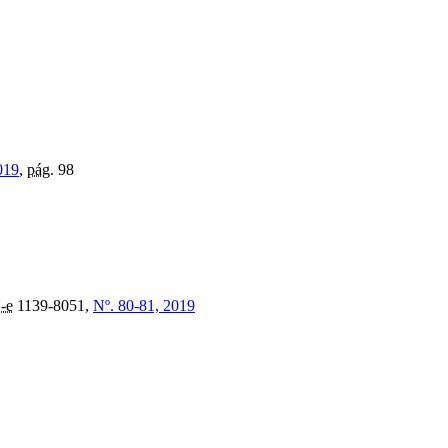
019
,
pág.
98
-e
1139-8051,
Nº. 80-81, 2019