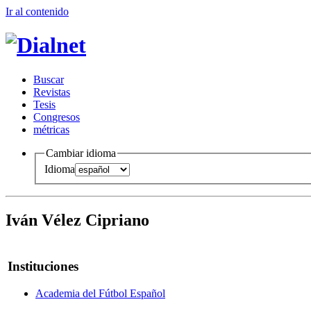
Ir al conteni
d
o
B
uscar
R
evistas
T
esis
Co
n
gresos
m
étricas
Cambiar idioma
Idioma
Iván Vélez Cipriano
Instituciones
Academia del Fútbol Español