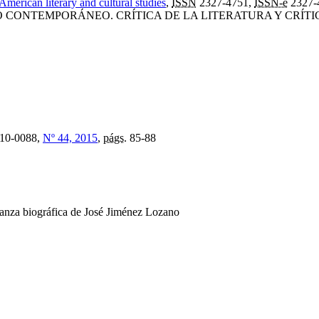
American literary and cultural studies
,
ISSN
2327-4751,
ISSN-e
2327-
 CONTEMPORÁNEO. CRÍTICA DE LA LITERATURA Y CRÍTI
10-0088,
Nº 44, 2015
,
págs.
85-88
anza biográfica de José Jiménez Lozano