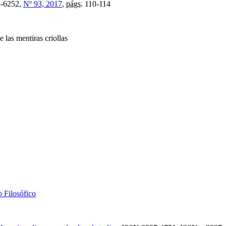
-6252,
Nº 93, 2017
,
págs.
110-114
e las mentiras criollas
o Filosófico