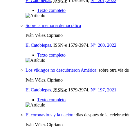
El Catoblepas
,
ISSN-e
1579-3974,
Nº. 201, 2022
Texto completo
Sobre la memoria democrática
Iván Vélez Cipriano
El Catoblepas
,
ISSN-e
1579-3974,
Nº. 200, 2022
Texto completo
Los vikingos no descubrieron América
:
sobre otra vía de
Iván Vélez Cipriano
El Catoblepas
,
ISSN-e
1579-3974,
Nº. 197, 2021
Texto completo
El coronavirus y la nación
:
días después de la celebraci
Iván Vélez Cipriano