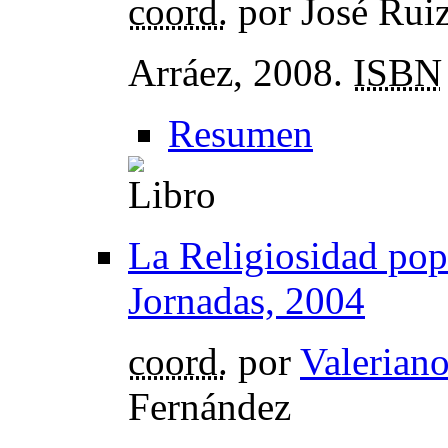
coord.
por José Rui
Arráez, 2008.
ISBN
Resumen
La Religiosidad popu
Jornadas, 2004
coord.
por
Valerian
Fernández