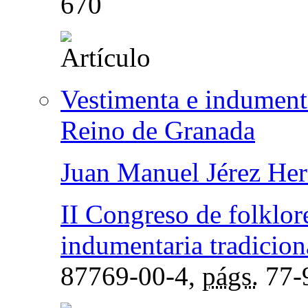
670
Vestimenta e indumenta
Reino de Granada
Juan Manuel Jérez He
II Congreso de folklor
indumentaria tradicion
87769-00-4,
págs.
77-