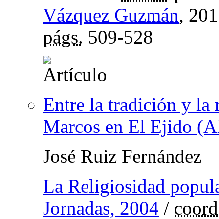
Vázquez Guzmán
, 20
págs.
509-528
Entre la tradición y la
Marcos en El Ejido (A
José Ruiz Fernández
La Religiosidad popular
Jornadas, 2004
/
coord