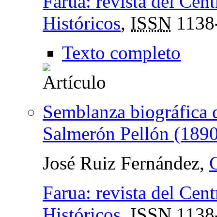
Farua: revista del Cen
Históricos
,
ISSN
1138
Texto completo
Semblanza biográfica d
Salmerón Pellón (189
José Ruiz Fernández,
Farua: revista del Cen
Históricos
,
ISSN
1138