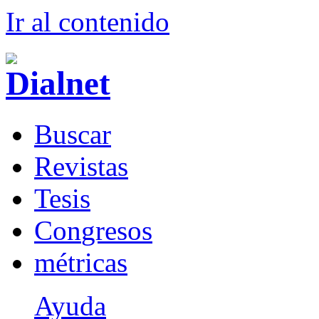
Ir al conteni
d
o
B
uscar
R
evistas
T
esis
Co
n
gresos
m
étricas
Ayuda