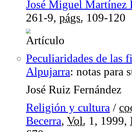
José Miguel Martínez
261-9,
págs.
109-120
Peculiaridades de las 
Alpujarra
:
notas para s
José Ruiz Fernández
Religión y cultura
/
co
Becerra
,
Vol.
1, 1999,