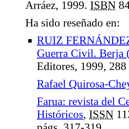
Arráez, 1999.
ISBN
84
Ha sido reseñado en:
RUIZ FERNÁNDEZ, Jo
Guerra Civil. Berja
Editores, 1999, 288
Rafael Quirosa-Ch
Farua: revista del C
Históricos
,
ISSN
11
págs.
317-319