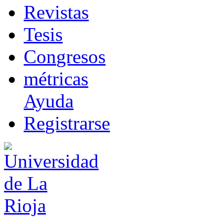
R
evistas
T
esis
Co
n
gresos
m
étricas
Ayuda
R
e
gistrarse