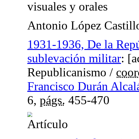
visuales y orales
Antonio López Castill
1931-1936, De la Repú
sublevación militar
:
[a
Republicanismo
/
coor
Francisco Durán Alcal
6,
págs.
455-470