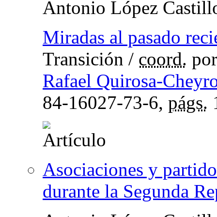
Antonio López Castill
Miradas al pasado reci
Transición
/
coord.
po
Rafael Quirosa-Cheyr
84-16027-73-6,
págs.
Asociaciones y partido
durante la Segunda Re