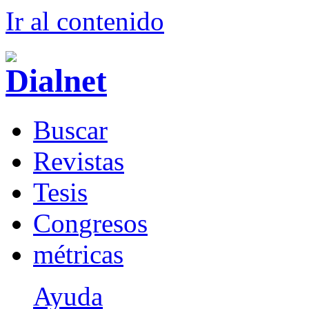
Ir al conteni
d
o
B
uscar
R
evistas
T
esis
Co
n
gresos
m
étricas
Ayuda