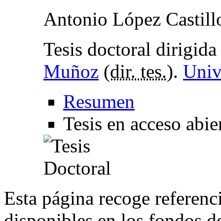
Antonio López Castill
Tesis doctoral dirigid
Muñoz
(
dir. tes.
).
Univ
Resumen
Tesis en acceso abie
Esta página recoge referenci
disponibles en los fondos de