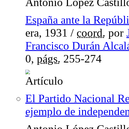
Antonio López Castill
España ante la Repúbl
era, 1931
/
coord.
por
Francisco Durán Alcal
0,
págs.
255-274
El Partido Nacional R
ejemplo de independenc
Antonio López Castill