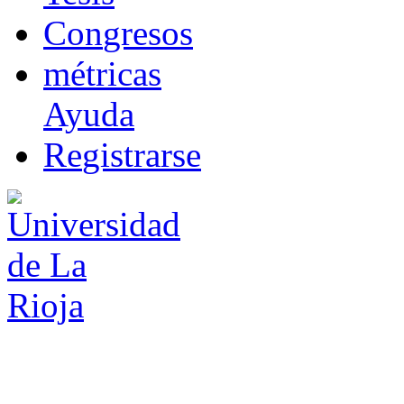
Co
n
gresos
m
étricas
Ayuda
R
e
gistrarse