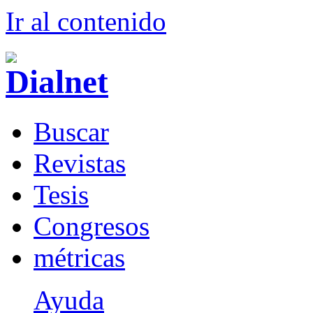
Ir al conteni
d
o
B
uscar
R
evistas
T
esis
Co
n
gresos
m
étricas
Ayuda