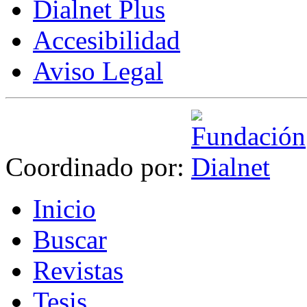
Dialnet Plus
Accesibilidad
Aviso Legal
Coordinado por:
I
nicio
B
uscar
R
evistas
T
esis