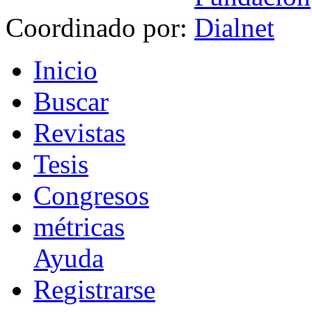
Coordinado por:
I
nicio
B
uscar
R
evistas
T
esis
Co
n
gresos
m
étricas
Ayuda
R
e
gistrarse