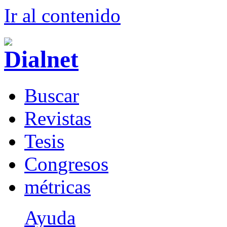
Ir al conteni
d
o
B
uscar
R
evistas
T
esis
Co
n
gresos
m
étricas
Ayuda