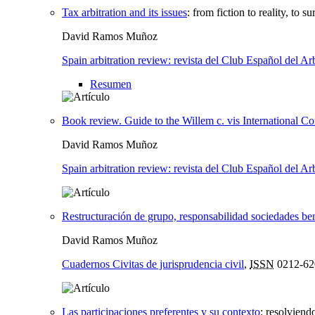
Tax arbitration and its issues
:
from fiction to reality, to su
David Ramos Muñoz
Spain arbitration review: revista del Club Español del Arb
Resumen
Book review. Guide to the Willem c. vis International C
David Ramos Muñoz
Spain arbitration review: revista del Club Español del Arb
Restructuración de grupo, responsabilidad sociedades ben
David Ramos Muñoz
Cuadernos Civitas de jurisprudencia civil
,
ISSN
0212-62
Las participaciones preferentes y su contexto
:
resolviend