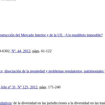
onstrucción del Mercado Interior y de la UE. ¿Un equilibrio imposible?
9-6302,
Nº. 44, 2012
,
págs.
61-122
e, disociación de la propiedad y problemas regulatorios, patrimoniales
,
Año nº 31, Nº 125, 2012
,
págs.
171-240
olutivos
:
de la diversidad en las jurisdicciones a la diversidad en las t