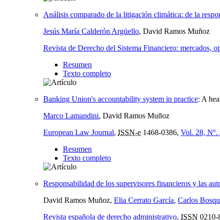
Análisis comparado de la litigación climática: de la respon
Jesús María Calderón Argüello
, David Ramos Muñoz
Revista de Derecho del Sistema Financiero: mercados, op
Resumen
Texto completo
Banking Union's accountability system in practice
:
A heal
Marco Lamandini
, David Ramos Muñoz
European Law Journal
,
ISSN-e
1468-0386,
Vol. 28, Nº.
Resumen
Texto completo
Responsabilidad de los supervisores financieros y las au
David Ramos Muñoz,
Elia Cerrato García
,
Carlos Bosqu
Revista española de derecho administrativo
,
ISSN
0210-