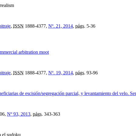
rrealism
itraje
,
ISSN
1888-4377,
Nº. 21, 2014
,
págs.
5-36
ommercial arbitration moot
itraje
,
ISSN
1888-4377,
Nº. 19, 2014
,
págs.
93-96
eficiarias de escisión/segregación parcial, y levantamiento del velo. S
06,
Nº 93, 2013
,
págs.
343-363
o el sudoku