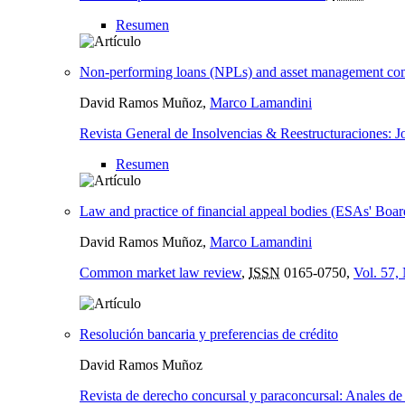
Resumen
Non-performing loans (NPLs) and asset management comp
David Ramos Muñoz,
Marco Lamandini
Revista General de Insolvencias & Reestructuraciones: J
Resumen
Law and practice of financial appeal bodies (ESAs' Boa
David Ramos Muñoz,
Marco Lamandini
Common market law review
,
ISSN
0165-0750,
Vol. 57,
Resolución bancaria y preferencias de crédito
David Ramos Muñoz
Revista de derecho concursal y paraconcursal: Anales de d