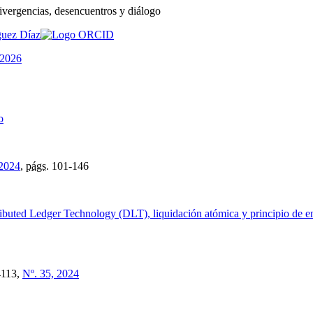
ivergencias, desencuentros y diálogo
guez Díaz
 2026
o
 2024
,
págs.
101-146
tributed Ledger Technology (DLT), liquidación atómica y principio de e
113,
Nº. 35, 2024