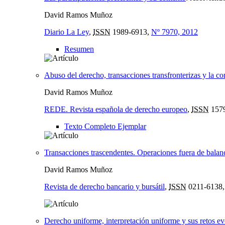
David Ramos Muñoz
Diario La Ley
,
ISSN
1989-6913,
Nº 7970, 2012
Resumen
Abuso del derecho, transacciones transfronterizas y la c
David Ramos Muñoz
REDE. Revista española de derecho europeo
,
ISSN
157
Texto Completo Ejemplar
Transacciones trascendentes. Operaciones fuera de balanc
David Ramos Muñoz
Revista de derecho bancario y bursátil
,
ISSN
0211-6138
Derecho uniforme, interpretación uniforme y sus retos ev