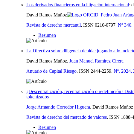
Los derivados financieros en la litigación internacional
:
d
David Ramos Muñoz
,
Pedro Juan Arán
Revista de derecho mercantil
,
ISSN
0210-0797,
Nº 340,
Resumen
La Directiva sobre diligencia debida: jugando a lo inciert
David Ramos Muñoz,
Juan Manuel Ramírez Cirera
Anuario de Capital Riesgo
,
ISSN
2444-2259,
Nº. 2024,
¿Descentralización, recentralización o redefinición? Dis
tokenizados
Jorge Armando Corredor Higuera
, David Ramos Muñoz
Revista de derecho del mercado de valores
,
ISSN
1888-4
Resumen