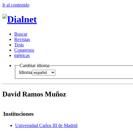
Ir al conteni
d
o
B
uscar
R
evistas
T
esis
Co
n
gresos
m
étricas
Cambiar idioma
Idioma
David Ramos Muñoz
Instituciones
Universidad Carlos III de Madrid