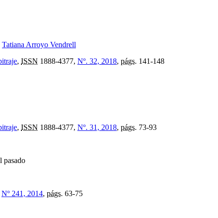
,
Tatiana Arroyo Vendrell
itraje
,
ISSN
1888-4377,
Nº. 32, 2018
,
págs.
141-148
itraje
,
ISSN
1888-4377,
Nº. 31, 2018
,
págs.
73-93
el pasado
,
Nº 241, 2014
,
págs.
63-75