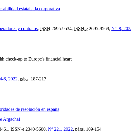
sabilidad estatal a la corporativa
eradores y contratos
,
ISSN
2695-9534,
ISSN-e
2695-9569,
Nº. 8, 202
th check-up to Europe's financial heart
 4-6, 2022
,
págs.
187-217
toridades de resolución en españa
e Argachal
8461,
ISSN-e
2340-5600,
Nº 221, 2022
,
págs.
109-154