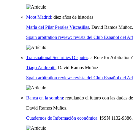
Moot Madrid
:
diez años de historias
María del Pilar Perales Viscasillas
, David Ramos Muñoz
Spain arbitration review: revista del Club Español del Arb
Transnational Securities Disputes
:
a Role for Arbitration?
Tiago Andreotti
, David Ramos Muñoz
Spain arbitration review: revista del Club Español del Arb
Banca en la sombra
:
regulando el futuro con las dudas d
David Ramos Muñoz
Cuadernos de Información económica
,
ISSN
1132-9386