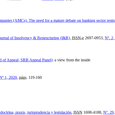
anies (AMCs). The need for a mature debate on banking sector restru
ournal of Insolvency & Restructuring (I&R)
,
ISSN-e
2697-0953,
Nº. 2,
rd of Appeal, SRB Appeal Panel)
:
a view from the inside
 Nº 1, 2020
,
págs.
119-160
octrina, praxis, jurisprudencia y legislación
,
ISSN
1698-4188,
Nº. 29