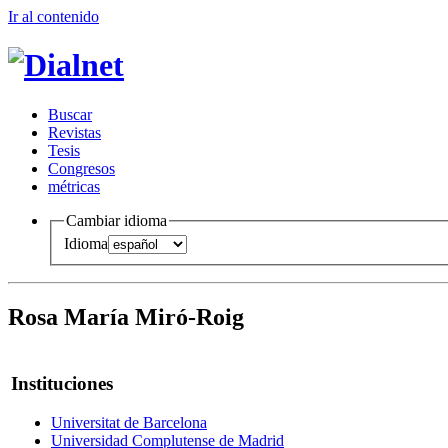
Ir al conteni
d
o
B
uscar
R
evistas
T
esis
Co
n
gresos
m
étricas
Cambiar idioma
Idioma
Rosa María Miró-Roig
Instituciones
Universitat de Barcelona
Universidad Complutense de Madrid