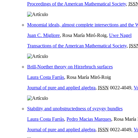
Proceedings of the American Mathematical Society
,
ISS
Monomial ideals, almost complete intersections and the 
Juan C. Migliore
, Rosa María Miró-Roig,
Uwe Nagel
Transactions of the American Mathematical Society
,
ISS
Brill-Noether theory on Hirzebruch surfaces
Laura Costa Farràs
, Rosa María Miró-Roig
Journal of pure and applied algebra
,
ISSN
0022-4049,
Vo
Stability and unobstructedness of syzygy bundles
Laura Costa Farràs
,
Pedro Macias Marques
, Rosa María
Journal of pure and applied algebra
,
ISSN
0022-4049,
Vo