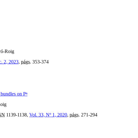
ró-Roig
c. 2, 2023
,
págs.
353-374
n bundles on Pⁿ
Roig
SN
1139-1138,
Vol. 33, Nº 1, 2020
,
págs.
271-294