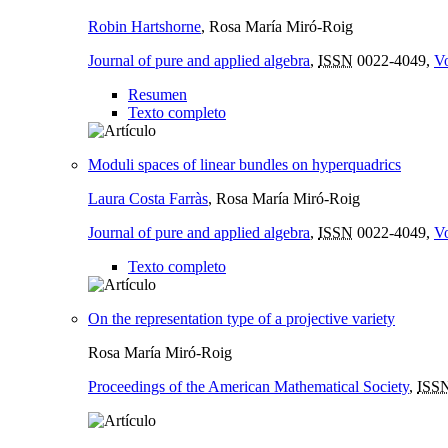
Robin Hartshorne
, Rosa María Miró-Roig
Journal of pure and applied algebra
,
ISSN
0022-4049,
Vo
Resumen
Texto completo
Moduli spaces of linear bundles on hyperquadrics
Laura Costa Farràs
, Rosa María Miró-Roig
Journal of pure and applied algebra
,
ISSN
0022-4049,
Vo
Texto completo
On the representation type of a projective variety
Rosa María Miró-Roig
Proceedings of the American Mathematical Society
,
ISS