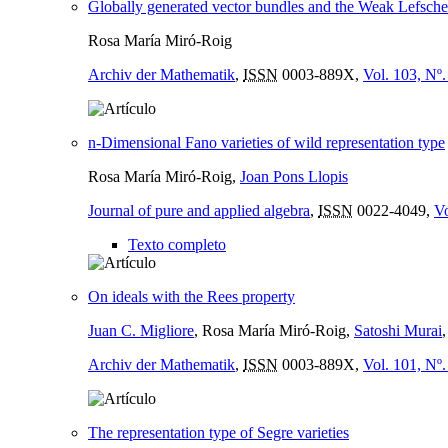
Globally generated vector bundles and the Weak Lefsche
Rosa María Miró-Roig
Archiv der Mathematik
,
ISSN
0003-889X,
Vol. 103, Nº.
n-Dimensional Fano varieties of wild representation type
Rosa María Miró-Roig,
Joan Pons Llopis
Journal of pure and applied algebra
,
ISSN
0022-4049,
Vo
Texto completo
On ideals with the Rees property
Juan C. Migliore
, Rosa María Miró-Roig,
Satoshi Murai
Archiv der Mathematik
,
ISSN
0003-889X,
Vol. 101, Nº.
The representation type of Segre varieties