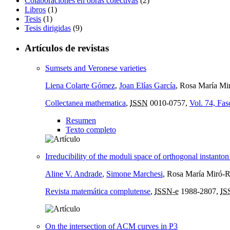
Colaboraciones en obras colectivas
(2)
Libros
(1)
Tesis
(1)
Tesis dirigidas
(9)
Artículos de revistas
Sumsets and Veronese varieties
Liena Colarte Gómez
,
Joan Elías García
, Rosa María Mi
Collectanea mathematica
,
ISSN
0010-0757,
Vol. 74, Fas
Resumen
Texto completo
Irreducibility of the moduli space of orthogonal instanto
Aline V. Andrade
,
Simone Marchesi
, Rosa María Miró-
Revista matemática complutense
,
ISSN-e
1988-2807,
IS
On the intersection of ACM curves in P3