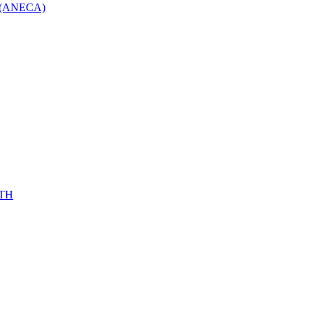
ón (ANECA)
ATH