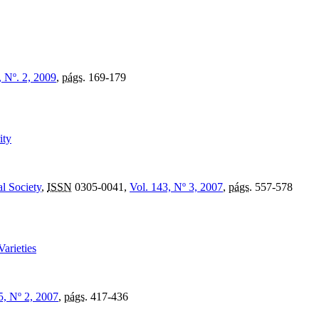
, Nº. 2, 2009
,
págs.
169-179
ity
l Society
,
ISSN
0305-0041,
Vol. 143, Nº 3, 2007
,
págs.
557-578
arieties
5, Nº 2, 2007
,
págs.
417-436