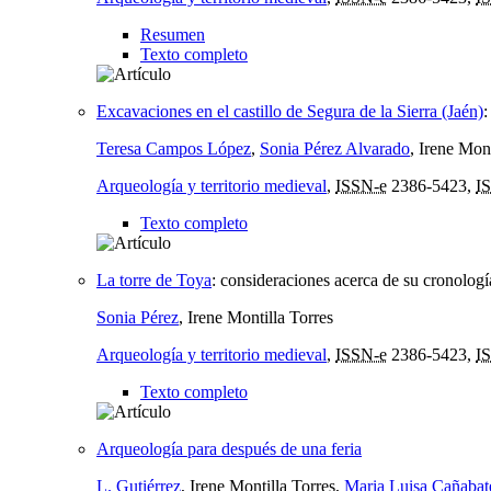
Resumen
Texto completo
Excavaciones en el castillo de Segura de la Sierra (Jaén)
Teresa Campos López
,
Sonia Pérez Alvarado
, Irene Mont
Arqueología y territorio medieval
,
ISSN-e
2386-5423,
I
Texto completo
La torre de Toya
:
consideraciones acerca de su cronologí
Sonia Pérez
, Irene Montilla Torres
Arqueología y territorio medieval
,
ISSN-e
2386-5423,
I
Texto completo
Arqueología para después de una feria
L. Gutiérrez
, Irene Montilla Torres,
Maria Luisa Cañabat