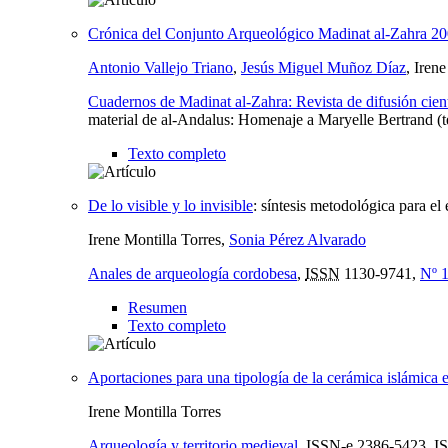
Crónica del Conjunto Arqueológico Madinat al-Zahra 2
Antonio Vallejo Triano
,
Jesús Miguel Muñoz Díaz
, Iren
Cuadernos de Madinat al-Zahra: Revista de difusión cien
material de al-Andalus: Homenaje a Maryelle Bertrand (tex
Texto completo
De lo visible y lo invisible
:
síntesis metodológica para el 
Irene Montilla Torres,
Sonia Pérez Alvarado
Anales de arqueología cordobesa
,
ISSN
1130-9741,
Nº 1
Resumen
Texto completo
Aportaciones para una tipología de la cerámica islámica 
Irene Montilla Torres
Arqueología y territorio medieval
,
ISSN-e
2386-5423,
I