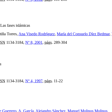
:
Las fases islámicas
illa Torres,
Ana Visedo Rodríguez
,
María del Consuelo Díez Bedmar
,
SSN
1134-3184,
Nº 8, 2001
,
págs.
289-304
a
SSN
1134-3184,
Nº 4, 1997
,
págs.
11-22
e Guerrero
,
A. García
,
Alejandro Sánchez
,
Manuel Molinos Molinos