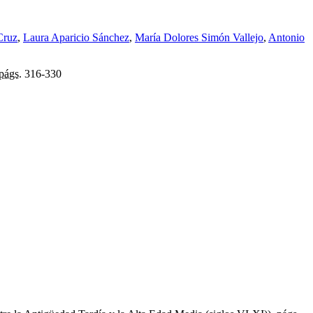
Cruz
,
Laura Aparicio Sánchez
,
María Dolores Simón Vallejo
,
Antonio
págs.
316-330