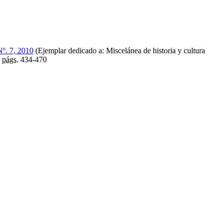
Nº. 7, 2010
(Ejemplar dedicado a: Miscelánea de historia y cultura
,
págs.
434-470