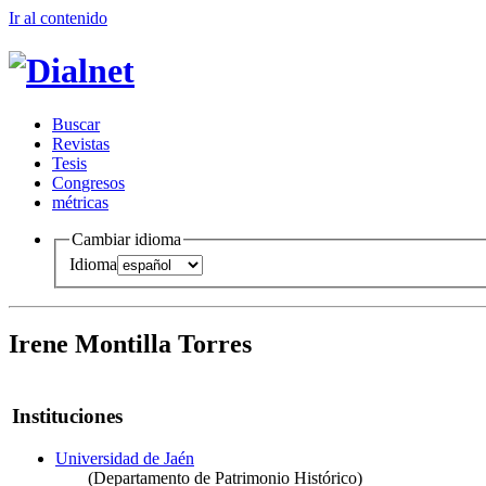
Ir al conteni
d
o
B
uscar
R
evistas
T
esis
Co
n
gresos
m
étricas
Cambiar idioma
Idioma
Irene Montilla Torres
Instituciones
Universidad de Jaén
(Departamento de Patrimonio Histórico)