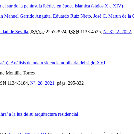
 el sur de la península ibérica en época islámica (siglos X a XIV)
an Manuel Garrido Anguita
,
Eduardo Ruiz Nieto
,
José C. Martín de la 
idad de Sevilla
,
ISSN-e
2255-3924,
ISSN
1133-4525,
Nº 31, 2, 2022
,
aén). Análisis de una residencia nobiliaria del siglo XVI
ene Montilla Torres
SSN
1134-3184,
Nº. 28, 2021
,
págs.
295-332
hrā’ a la luz de su arquitectura residencial