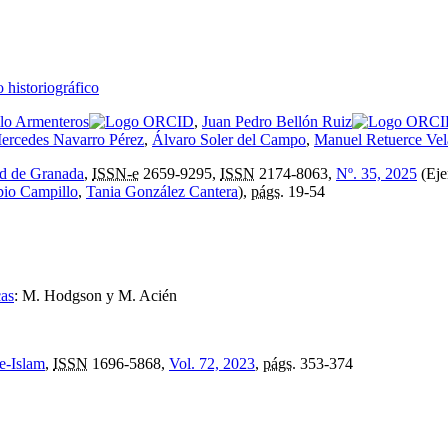
 historiográfico
llo Armenteros
,
Juan Pedro Bellón Ruiz
ercedes Navarro Pérez
,
Álvaro Soler del Campo
,
Manuel Retuerce Vel
ad de Granada
,
ISSN-e
2659-9295,
ISSN
2174-8063,
Nº. 35, 2025
(Eje
bio Campillo
,
Tania González Cantera
),
págs.
19-54
cas
:
M. Hodgson y M. Acién
e-Islam
,
ISSN
1696-5868,
Vol. 72, 2023
,
págs.
353-374