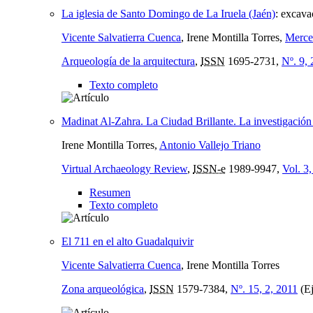
La iglesia de Santo Domingo de La Iruela (Jaén)
:
excavac
Vicente Salvatierra Cuenca
, Irene Montilla Torres,
Merce
Arqueología de la arquitectura
,
ISSN
1695-2731,
Nº. 9,
Texto completo
Madinat Al-Zahra. La Ciudad Brillante. La investigació
Irene Montilla Torres,
Antonio Vallejo Triano
Virtual Archaeology Review
,
ISSN-e
1989-9947,
Vol. 3,
Resumen
Texto completo
El 711 en el alto Guadalquivir
Vicente Salvatierra Cuenca
, Irene Montilla Torres
Zona arqueológica
,
ISSN
1579-7384,
Nº. 15, 2, 2011
(Ej