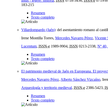
Intus - legere: historia
,
ISSN
0718-5456,
ISSN-e
0719-8
183-215
Resumen
Texto completo
Villardompardo (Jaén)
:
del asentamiento romano al casti
Irene Montilla Torres,
Mercedes Navarro Pérez
,
Vicente 
Lucentum
,
ISSN-e
1989-9904,
ISSN
0213-2338,
Nº 40,
Resumen
Texto completo
El patrimonio medieval de Jaén en Europeana. El proye
Mercedes Navarro Pérez
,
Alberto Sánchez Vizcaíno
, Ire
Arqueología y territorio medieval
,
ISSN-e
2386-5423,
I
Resumen
Texto completo