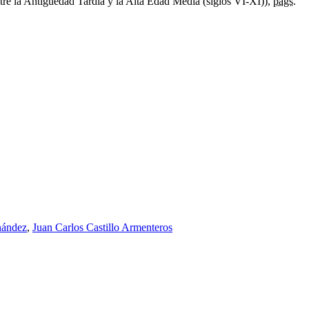
tre la Antigüedad Tardía y la Alta Edad Media (siglos VI-XI)),
págs.
nández
,
Juan Carlos Castillo Armenteros