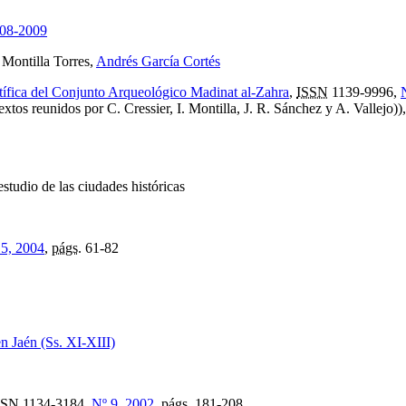
008-2009
e Montilla Torres,
Andrés García Cortés
tífica del Conjunto Arqueológico Madinat al-Zahra
,
ISSN
1139-9996,
tos reunidos por C. Cressier, I. Montilla, J. R. Sánchez y A. Vallejo))
estudio de las ciudades históricas
5, 2004
,
págs.
61-82
en Jaén (Ss. XI-XIII)
SSN
1134-3184,
Nº 9, 2002
,
págs.
181-208