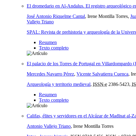
El dromedario en Al-Andalus. El registro arqueológico en
José Antonio Riquelme Cantal
, Irene Montilla Torres,
Ju
Vallejo Triano
SPAL: Revista de prehistoria y arqueología de la Univers
Resumen
Texto completo
El palacio de los Torres de Portugal en Villardompardo (J
Mercedes Navarro Pérez
,
Vicente Salvatierra Cuenca
, Ir
Arqueología y territorio medieval
,
ISSN-e
2386-5423,
I
Resumen
Texto completo
Califas, élites y servidores en el Alcázar de Madīnat al-Za
Antonio Vallejo Triano
, Irene Montilla Torres