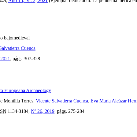
949,
Año 15, Nº. 2, 2021
(Ejemplar dedicado a: La península ibérica en
llo bajomedieval
Salvatierra Cuenca
 2021
,
págs.
307-328
cto Europeana Archaeology
ne Montilla Torres,
Vicente Salvatierra Cuenca
,
Eva María Alcázar Her
SSN
1134-3184,
Nº 26, 2019
,
págs.
275-284